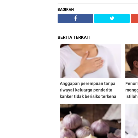
BAGIKAN
BERITA TERKAIT
Anggapan perempuan tanpa
Fenom
riwayat keluarga penderita
mengg
kanker tidak berisiko terkena
Istila
kanker payudara masih banyak
mengg
dipercaya masyarakat awal
berkua