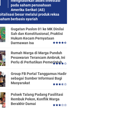
menghadirkan akses investasi
pada saham perusahaan
Amerika Serikat (AS)
italisasi besar melalui produk reksa
saham berbasis syariah
Gugatan Paslon 01 ke MK Dinilai
Sah dan Konstitusional, Praktisi
Hukum Kecam Pernyataan
Darmawan Isa
Rumah Warga di Marga Punduh
Pesawaran Terancam Ambruk, Ini
Perlu di Perhatikan Pemerintah
Group FB Portal Tanggamus Hadir
sebagai Sumber Informasi Bagi
Masyarakat
Polsek Talang Padang Fasilitasi
Rembuk Pekon, Konflik Warga
Berakhir Damai