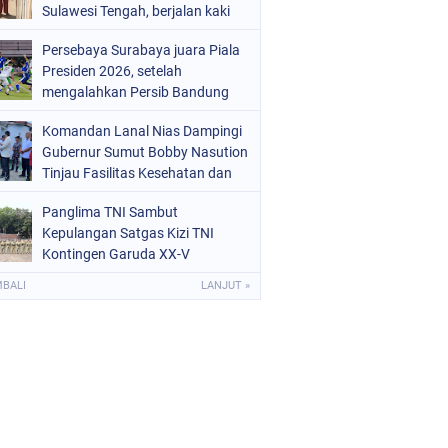
Sulawesi Tengah, berjalan kaki
menuju sekolah tanpa
Persebaya Surabaya juara Piala
mengenakan sepatu viral di
Presiden 2026, setelah
media sosial
mengalahkan Persib Bandung
melalui drama adu penalti pada
Komandan Lanal Nias Dampingi
laga final. Green Force menang 6-
Gubernur Sumut Bobby Nasution
5 setelah kedua tim bermain
Tinjau Fasilitas Kesehatan dan
imbang 1-1 hingga 120 menit
Budidaya Rumput Laut di Nias
Panglima TNI Sambut
Utara
Kepulangan Satgas Kizi TNI
Kontingen Garuda XX-V
MONUSCO
MBALI
LANJUT »