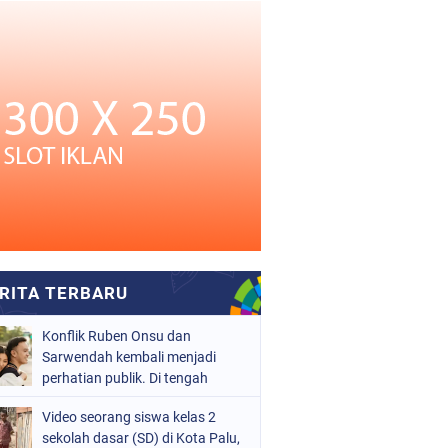
Konflik Ruben Onsu dan
Sarwendah kembali menjadi
perhatian publik. Di tengah
proses hukum yang masih
Video seorang siswa kelas 2
berjalan, kuasa hukum
sekolah dasar (SD) di Kota Palu,
Sarwendah