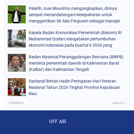
terhadap infrastruktur
Pelatih Jose Mourinho mengungkapkan, dirinya
sempat menandatangani kesepakatan untuk
menggantikan Sir Alex Ferguson sebagai manajer
Manchester United pada 2013.
Kepala Badan Komunikasi Pemerintah (Bakom) RI
Muhammad Qodari mengatakan pertumbuhan
ekonomi Indonesia pada kuartal II 2026 yang
mencapai 5,29%
Badan Nasional Penanggulangan Bencana (BNPB)
meminta pemerintah daerah di Kalimantan Barat
(Kalbar) dan Kalimantan Tengah
Danlanal Bintan Hadiri Peringatan Hari Veteran
Nasional Tahun 2026 Tingkat Provinsi Kepulauan
Riau
« KEMBALI
LANJUT »
Audio Player
OFF AIR