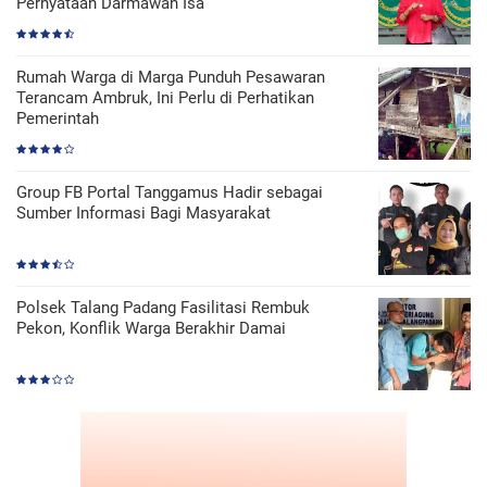
Pernyataan Darmawan Isa
Rumah Warga di Marga Punduh Pesawaran
Terancam Ambruk, Ini Perlu di Perhatikan
Pemerintah
Group FB Portal Tanggamus Hadir sebagai
Sumber Informasi Bagi Masyarakat
Polsek Talang Padang Fasilitasi Rembuk
Pekon, Konflik Warga Berakhir Damai