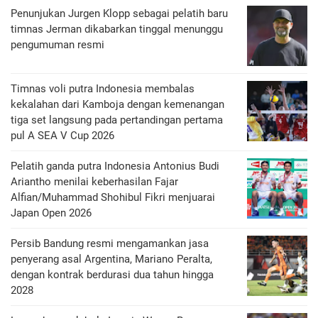
Penunjukan Jurgen Klopp sebagai pelatih baru
timnas Jerman dikabarkan tinggal menunggu
pengumuman resmi
Timnas voli putra Indonesia membalas
kekalahan dari Kamboja dengan kemenangan
tiga set langsung pada pertandingan pertama
pul A SEA V Cup 2026
Pelatih ganda putra Indonesia Antonius Budi
Ariantho menilai keberhasilan Fajar
Alfian/Muhammad Shohibul Fikri menjuarai
Japan Open 2026
Persib Bandung resmi mengamankan jasa
penyerang asal Argentina, Mariano Peralta,
dengan kontrak berdurasi dua tahun hingga
2028