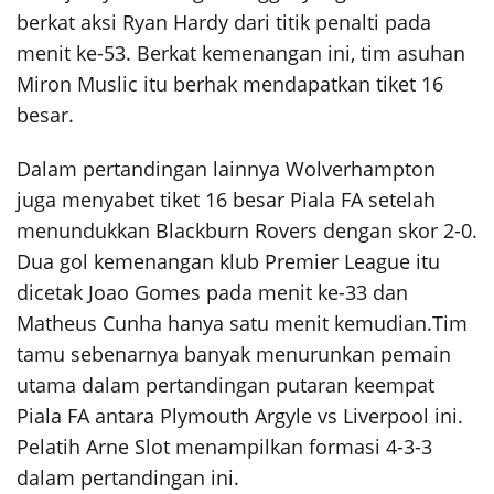
berkat aksi Ryan Hardy dari titik penalti pada
menit ke-53. Berkat kemenangan ini, tim asuhan
Miron Muslic itu berhak mendapatkan tiket 16
besar.
Dalam pertandingan lainnya Wolverhampton
juga menyabet tiket 16 besar Piala FA setelah
menundukkan Blackburn Rovers dengan skor 2-0.
Dua gol kemenangan klub Premier League itu
dicetak Joao Gomes pada menit ke-33 dan
Matheus Cunha hanya satu menit kemudian.
Tim
tamu sebenarnya banyak menurunkan pemain
utama dalam pertandingan putaran keempat
Piala FA antara Plymouth Argyle vs Liverpool ini.
Pelatih Arne Slot menampilkan formasi 4-3-3
dalam pertandingan ini.