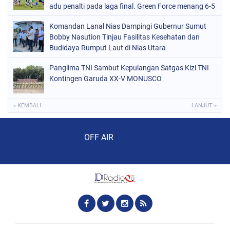
adu penalti pada laga final. Green Force menang 6-5
setelah kedua tim bermain imbang 1-1 hingga 120
Komandan Lanal Nias Dampingi Gubernur Sumut
menit
Bobby Nasution Tinjau Fasilitas Kesehatan dan
Budidaya Rumput Laut di Nias Utara
Panglima TNI Sambut Kepulangan Satgas Kizi TNI
Kontingen Garuda XX-V MONUSCO
« KEMBALI
LANJUT »
Audio Player
OFF AIR