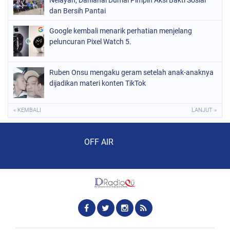
Nelayan, Danlanal Dumai Pimpin Aksi Bakti Sosial
dan Bersih Pantai
Google kembali menarik perhatian menjelang
peluncuran Pixel Watch 5.
Ruben Onsu mengaku geram setelah anak-anaknya
dijadikan materi konten TikTok
« KEMBALI
LANJUT »
Audio Player
OFF AIR