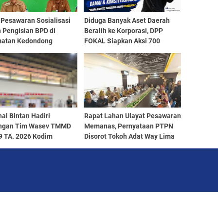
Pesawaran Sosialisasi
Diduga Banyak Aset Daerah
 Pengisian BPD di
Beralih ke Korporasi, DPP
atan Kedondong
FOKAL Siapkan Aksi 700
Massa dan Desak DPRD
Lampung Bentuk Pansus
al Bintan Hadiri
Rapat Lahan Ulayat Pesawaran
ngan Tim Wasev TMMD
Memanas, Pernyataan PTPN
9 TA. 2026 Kodim
Disorot Tokoh Adat Way Lima
Tanjungpinang