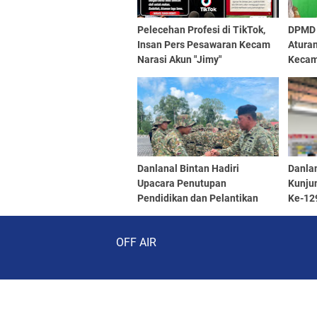
Pelecehan Profesi di TikTok,
DPMD 
Insan Pers Pesawaran Kecam
Aturan
Narasi Akun "Jimy"
Kecam
Danlanal Bintan Hadiri
Danlan
Upacara Penutupan
Kunju
Pendidikan dan Pelantikan
Ke-12
Siswa SPPI, KDKMP, dan KNP
0315/
Audio Player
OFF AIR