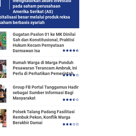
menghadirkan akses investasi
pada saham perusahaan
Amerika Serikat (AS)
italisasi besar melalui produk reksa
saham berbasis syariah
Gugatan Paslon 01 ke MK Dinilai
Sah dan Konstitusional, Praktisi
Hukum Kecam Pernyataan
Darmawan Isa
Rumah Warga di Marga Punduh
Pesawaran Terancam Ambruk, Ini
Perlu di Perhatikan Pemerintah
Group FB Portal Tanggamus Hadir
sebagai Sumber Informasi Bagi
Masyarakat
Polsek Talang Padang Fasilitasi
Rembuk Pekon, Konflik Warga
Berakhir Damai