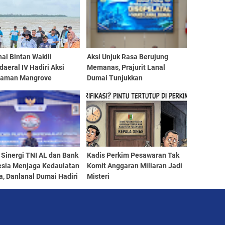
al Bintan Wakili
Aksi Unjuk Rasa Berujung
aeral IV Hadiri Aksi
Memanas, Prajurit Lanal
aman Mangrove
Dumai Tunjukkan
tak Hari Mangrove
Profesionalisme Dalam
ia 2026
Mengendalikan Aksi Massa
 Sinergi TNI AL dan Bank
Kadis Perkim Pesawaran Tak
esia Menjaga Kedaulatan
Komit Anggaran Miliaran Jadi
, Danlanal Dumai Hadiri
Misteri
asan Tim Ekspedisi
h Berdaukat 2026