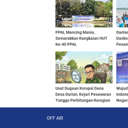
PPAL Mancing Mania,
Danlan
Semarakkan Rangkaian HUT
Dankod
Ke-40 PPAL
Penan
Seren
Sedun
Usut Dugaan Korupsi Dana
Wujud
Desa Durian, Kejari Pesawaran
Indon
Tunggu Perhitungan Kerugian
Negara
Negara
Pelep
Audio Player
Rupia
OFF AIR