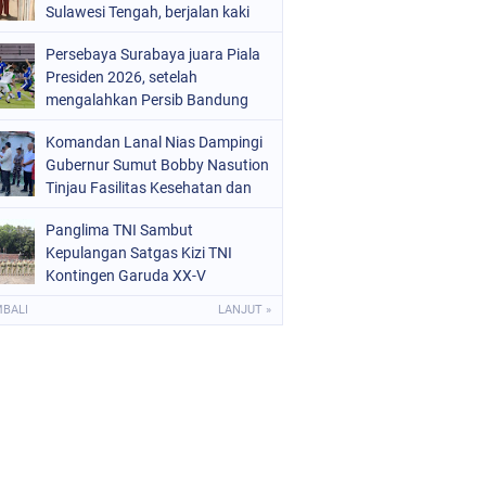
Sulawesi Tengah, berjalan kaki
menuju sekolah tanpa
Persebaya Surabaya juara Piala
mengenakan sepatu viral di
Presiden 2026, setelah
media sosial
mengalahkan Persib Bandung
melalui drama adu penalti pada
Komandan Lanal Nias Dampingi
laga final. Green Force menang 6-
Gubernur Sumut Bobby Nasution
5 setelah kedua tim bermain
Tinjau Fasilitas Kesehatan dan
imbang 1-1 hingga 120 menit
Budidaya Rumput Laut di Nias
Panglima TNI Sambut
Utara
Kepulangan Satgas Kizi TNI
Kontingen Garuda XX-V
MONUSCO
MBALI
LANJUT »