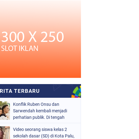
Konflik Ruben Onsu dan
Sarwendah kembali menjadi
perhatian publik. Di tengah
proses hukum yang masih
Video seorang siswa kelas 2
berjalan, kuasa hukum
sekolah dasar (SD) di Kota Palu,
Sarwendah