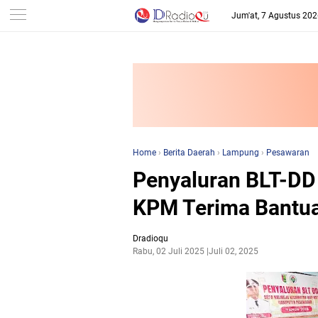
-->
Jum'at, 7 Agustus 20
Home
›
Berita Daerah
›
Lampung
›
Pesawaran
Penyaluran BLT-DD T
KPM Terima Bantua
Dradioqu
Rabu, 02 Juli 2025
Juli 02, 2025