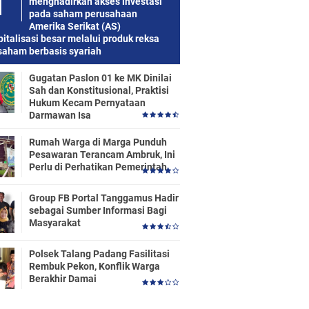
menghadirkan akses investasi
pada saham perusahaan
Amerika Serikat (AS)
italisasi besar melalui produk reksa
saham berbasis syariah
Gugatan Paslon 01 ke MK Dinilai
Sah dan Konstitusional, Praktisi
Hukum Kecam Pernyataan
Darmawan Isa
Rumah Warga di Marga Punduh
Pesawaran Terancam Ambruk, Ini
Perlu di Perhatikan Pemerintah
Group FB Portal Tanggamus Hadir
sebagai Sumber Informasi Bagi
Masyarakat
Polsek Talang Padang Fasilitasi
Rembuk Pekon, Konflik Warga
Berakhir Damai