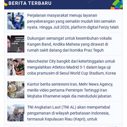
Perjalanan masyarakat menuju layanan
penyeberangan yang semakin mudah kini semakin
nyata. Hingga Juli 2026, platform digital Ferizy telah
digunakan 4.043.299 pengguna, tumbuh 15,43
Dukungan semangat untuk kesembuhan vokalis
persen
Kangen Band, Andika Mahesa yang dirawat di
rumah sakit datang dari komika Praz Teguh
sekaligus menjadi vokalis pengganti Andika Mahesa
Manchester City bangkit dari ketertinggalan untuk
saat manggung di The Sound Project day 2. "Lekas
mengalahkan Atletico Madrid 3-1 dalam laga uji
sembuh kawan @babang_andikamahesa biar bisa
coba pramusim di Seoul World Cup Stadium, Korea
manggung lagi," jelas Praz Teguh di media sosial
Selatan
miliknya, Minggu (9/8/2026). Praz Teguh mengaku
Kantor berita semiresmi Iran, Mehr News Agency,
dihubungi oleh salah satu personel Kangen Band,
merilis video pertama Pemimpin Tertinggi Iran
Dodhy Hardiyanto untuk menjadi vokalis akibat
Mojtaba Khamenei sejak dia menduduki jabatan
Andika Mahesa harus menjalani perawatan di
tertinggi di negara
rumah sakit. "Kemarin, pukul 16.00 WIB
TNI Angkatan Laut (TNI AL) akan mempertebal
@dodhyofficial telepon minta bantu backup
pengamanan di wilayah perbatasan Indonesia,
@kangenbandofficial_ karena babang tamvan kita
termasuk Kepulauan Riau (Kepri), untuk
sedang sakit," tuturnya. Ia mengatakan, sempat
mengantisipasi berbagai bentuk pelanggaran