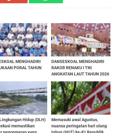
ESKOAL MENGHADIRI
DANSESKOAL MENGHADIRI
UKAAN PORAL TAHUN
RAKOR RENAKU I TNI
ANGKATAN LAUT TAHUN 2026
 Lingkungan Hidup (DLH)
Memasuki awal Agustus,
Bekasi memastikan
nuansa peringatan hari ulang
r pencemaran yang
tahun (HUT) ke-81 Republik