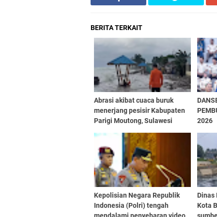
BERITA TERKAIT
Abrasi akibat cuaca buruk
DANS
menerjang pesisir Kabupaten
PEMB
Parigi Moutong, Sulawesi
2026
Tengah
Kepolisian Negara Republik
Dinas
Indonesia (Polri) tengah
Kota 
mendalami penyebaran video
sumbe