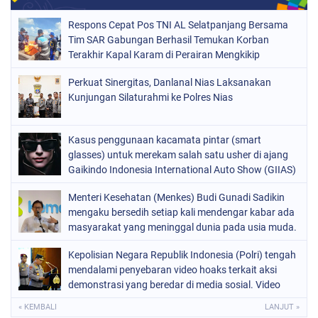
Respons Cepat Pos TNI AL Selatpanjang Bersama
Tim SAR Gabungan Berhasil Temukan Korban
Terakhir Kapal Karam di Perairan Mengkikip
Kepulauan Meranti
Perkuat Sinergitas, Danlanal Nias Laksanakan
Kunjungan Silaturahmi ke Polres Nias
Kasus penggunaan kacamata pintar (smart
glasses) untuk merekam salah satu usher di ajang
Gaikindo Indonesia International Auto Show (GIIAS)
2026
Menteri Kesehatan (Menkes) Budi Gunadi Sadikin
mengaku bersedih setiap kali mendengar kabar ada
masyarakat yang meninggal dunia pada usia muda.
Ia bahkan menyebut dirinya merasa gagal sebagai
Kepolisian Negara Republik Indonesia (Polri) tengah
menteri kesehatan apabila masih ada warga yang
mendalami penyebaran video hoaks terkait aksi
kehilangan nyawa
demonstrasi yang beredar di media sosial. Video
tersebut diketahui merupakan rekaman peristiwa
« KEMBALI
LANJUT »
lama yang kembali diunggah