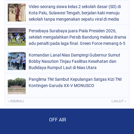
Video seorang siswa kelas 2 sekolah dasar (SD) di
Kota Palu, Sulawesi Tengah, berjalan kaki menuju
sekolah tanpa mengenakan sepatu viral di media
sosial
Persebaya Surabaya juara Piala Presiden 2026,
setelah mengalahkan Persib Bandung melalui drama
adu penalti pada laga final. Green Force menang 6-5
setelah kedua tim bermain imbang 1-1 hingga 120
Komandan Lanal Nias Dampingi Gubernur Sumut
menit
Bobby Nasution Tinjau Fasilitas Kesehatan dan
Budidaya Rumput Laut di Nias Utara
Panglima TNI Sambut Kepulangan Satgas Kizi TNI
Kontingen Garuda XX-V MONUSCO
« KEMBALI
LANJUT »
Audio Player
OFF AIR