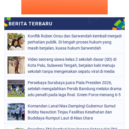
Konflik Ruben Onsu dan Sarwendah kembali menjadi
perhatian publik. Di tengah proses hukum yang
masih berjalan, kuasa hukum Sarwendah
Video seorang siswa kelas 2 sekolah dasar (SD) di
Kota Palu, Sulawesi Tengah, berjalan kaki menuju
sekolah tanpa mengenakan sepatu viral di media
sosial
Persebaya Surabaya juara Piala Presiden 2026,
setelah mengalahkan Persib Bandung melalui drama
adu penalti pada laga final. Green Force menang 6-5
setelah kedua tim bermain imbang 1-1 hingga 120
Komandan Lanal Nias Dampingi Gubernur Sumut
menit
Bobby Nasution Tinjau Fasilitas Kesehatan dan
Budidaya Rumput Laut di Nias Utara