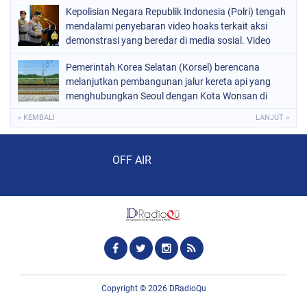
Kepolisian Negara Republik Indonesia (Polri) tengah
menteri kesehatan apabila masih ada warga yang
mendalami penyebaran video hoaks terkait aksi
kehilangan nyawa
demonstrasi yang beredar di media sosial. Video
tersebut diketahui merupakan rekaman peristiwa
Pemerintah Korea Selatan (Korsel) berencana
lama yang kembali diunggah
melanjutkan pembangunan jalur kereta api yang
menghubungkan Seoul dengan Kota Wonsan di
pantai timur Korea Utara
« KEMBALI
LANJUT »
Audio Player
OFF AIR
Copyright ©
2026
DRadioQu