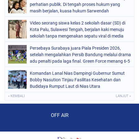
perhatian publik. Di tengah proses hukum yang
masih berjalan, kuasa hukum Sarwendah
Video seorang siswa kelas 2 sekolah dasar (SD) di
Kota Palu, Sulawesi Tengah, berjalan kaki menuju
sekolah tanpa mengenakan sepatu viral di media
sosial
Persebaya Surabaya juara Piala Presiden 2026,
setelah mengalahkan Persib Bandung melalui drama
adu penalti pada laga final. Green Force menang 6-5
setelah kedua tim bermain imbang 1-1 hingga 120
Komandan Lanal Nias Dampingi Gubernur Sumut
menit
Bobby Nasution Tinjau Fasilitas Kesehatan dan
Budidaya Rumput Laut di Nias Utara
« KEMBALI
LANJUT »
Audio Player
OFF AIR