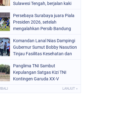
Sulawesi Tengah, berjalan kaki
menuju sekolah tanpa
Persebaya Surabaya juara Piala
mengenakan sepatu viral di
Presiden 2026, setelah
media sosial
mengalahkan Persib Bandung
melalui drama adu penalti pada
Komandan Lanal Nias Dampingi
laga final. Green Force menang 6-
Gubernur Sumut Bobby Nasution
5 setelah kedua tim bermain
Tinjau Fasilitas Kesehatan dan
imbang 1-1 hingga 120 menit
Budidaya Rumput Laut di Nias
Panglima TNI Sambut
Utara
Kepulangan Satgas Kizi TNI
Kontingen Garuda XX-V
MONUSCO
MBALI
LANJUT »