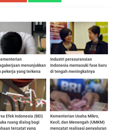
Kementerian
Industri perasuransian
agakerjaan menunjukkan
Indonesia memasuki fase baru
 pekerja yang terkena
di tengah meningkatnya
eningkat dari 64.855
tekanan ekonomi makro. IFG
 pada 2023 menjadi
Progress menilai
5
keberlanjutan profitabilitas
perusahaan asuransi tidak lagi
sa Efek Indonesia (BEI)
Kementerian Usaha Mikro,
ka ruang dialog bagi
Kecil, dan Menengah (UMKM)
ahaan tercatat yang
mencatat realisasi penyaluran