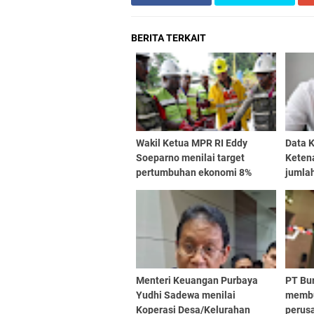
BERITA TERKAIT
Wakil Ketua MPR RI Eddy
Data 
Soeparno menilai target
Keten
pertumbuhan ekonomi 8%
jumlah
PHK m
orang
77.96
Menteri Keuangan Purbaya
PT Bur
Yudhi Sadewa menilai
membu
Koperasi Desa/Kelurahan
perus