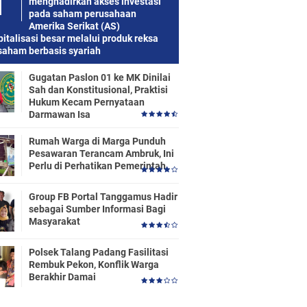
menghadirkan akses investasi
pada saham perusahaan
Amerika Serikat (AS)
italisasi besar melalui produk reksa
saham berbasis syariah
Gugatan Paslon 01 ke MK Dinilai
Sah dan Konstitusional, Praktisi
Hukum Kecam Pernyataan
Darmawan Isa
Rumah Warga di Marga Punduh
Pesawaran Terancam Ambruk, Ini
Perlu di Perhatikan Pemerintah
Group FB Portal Tanggamus Hadir
sebagai Sumber Informasi Bagi
Masyarakat
Polsek Talang Padang Fasilitasi
Rembuk Pekon, Konflik Warga
Berakhir Damai