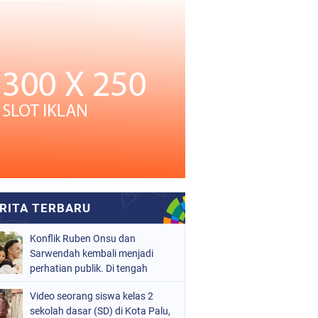
Konflik Ruben Onsu dan
Sarwendah kembali menjadi
perhatian publik. Di tengah
proses hukum yang masih
Video seorang siswa kelas 2
berjalan, kuasa hukum
sekolah dasar (SD) di Kota Palu,
Sarwendah