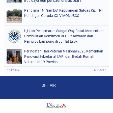
Budidaya Rumput Laut di Nias Utara
Panglima TNI Sambut Kepulangan Satgas Kizi TNI
Kontingen Garuda XX-V MONUSCO
Uji Lab Pencemaran Sungai Way Ratai: Momentum
Pembuktian Komitmen DLH Pesawaran dan
Pemprov Lampung di Jum'at Esok
Peringatan Hari Veteran Nasional 2026 Kemenhan
Renovasi Sekretariat LVRI dan Bedah Rumah
Veteran di 19 Provinsi
« KEMBALI
LANJUT »
Audio Player
OFF AIR