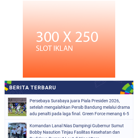
Persebaya Surabaya juara Piala Presiden 2026,
setelah mengalahkan Persib Bandung melalui drama
adu penalti pada laga final. Green Force menang 6-5
setelah kedua tim bermain imbang 1-1 hingga 120
Komandan Lanal Nias Dampingi Gubernur Sumut
menit
Bobby Nasution Tinjau Fasilitas Kesehatan dan