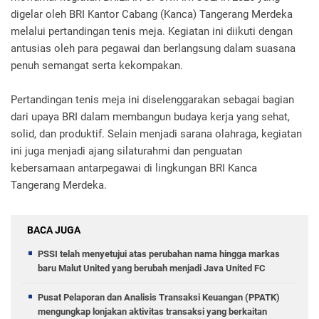
digelar oleh BRI Kantor Cabang (Kanca) Tangerang Merdeka
melalui pertandingan tenis meja. Kegiatan ini diikuti dengan
antusias oleh para pegawai dan berlangsung dalam suasana
penuh semangat serta kekompakan.
Pertandingan tenis meja ini diselenggarakan sebagai bagian
dari upaya BRI dalam membangun budaya kerja yang sehat,
solid, dan produktif. Selain menjadi sarana olahraga, kegiatan
ini juga menjadi ajang silaturahmi dan penguatan
kebersamaan antarpegawai di lingkungan BRI Kanca
Tangerang Merdeka.
BACA JUGA
PSSI telah menyetujui atas perubahan nama hingga markas
baru Malut United yang berubah menjadi Java United FC
Pusat Pelaporan dan Analisis Transaksi Keuangan (PPATK)
mengungkap lonjakan aktivitas transaksi yang berkaitan