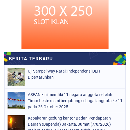
Uji Sampel Way Ratai: Independensi DLH
Dipertaruhkan
ASEAN kini memiliki 11 negara anggota setelah
Timor Leste resmi bergabung sebagai anggota ke-11
pada 26 Oktober 2025.
Kebakaran gedung kantor Badan Pendapatan
Daerah (Bapenda) Jakarta, Jumat (7/8/2026)