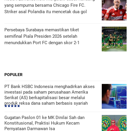
yang sempurna bersama Chicago Fire FC.
Striker asal Polandia itu mencetak dua gol
Persebaya Surabaya memastikan tiket
semifinal Piala Presiden 2026 setelah
menundukkan Port FC dengan skor 2-1
POPULER
PT Bank HSBC Indonesia menghadirkan akses
investasi pada saham perusahaan Amerika
Serikat (AS) berkapitalisasi besar melalui
produk reksa dana saham berbasis syariah
Gugatan Paslon 01 ke MK Dinilai Sah dan
Konstitusional, Praktisi Hukum Kecam
Pernyataan Darmawan Isa