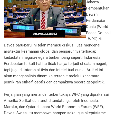
Jakarta -
Pembentukan
Dewan
Perdamaian
Dunia (World
Peace Council
- WPC) di
Davos baru-baru ini telah memicu diskusi luas mengenai
arsitektur keamanan global dan pengaruhnya terhadap
kedaulatan negara-negara berkembang seperti Indonesia.
Perdebatan terkait hal itu tidak hanya terjadi di dalam negeri,
tapi juga di tataran aktivis dan intelektual dunia. Artikel ini
akan menganalisis dinamika tersebut melalui kacamata
pemikiran etika-filosofis dan dampaknya secara geopolitik.
Perjanjian yang menandai terbentuknya WPC yang diprakarsai
Amerika Serikat dan turut ditandatangai oleh Indonesia,
Maroko, dan Qatar di acara World Economic Forum (WEF),
Davos, Swiss, itu membawa harapan sekaligus skeptisisme.