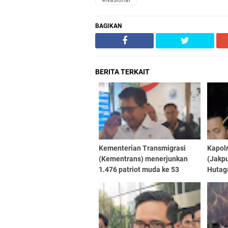
#Nasional
BAGIKAN
BERITA TERKAIT
Kementerian Transmigrasi
Kapol
(Kementrans) menerjunkan
(Jakp
1.476 patriot muda ke 53
Hutag
kawasan transmigrasi di
penye
seluruh Indonesia melalui
warga
program tim ekspedisi patriot
pemuda
(TEP) 2026.
koson