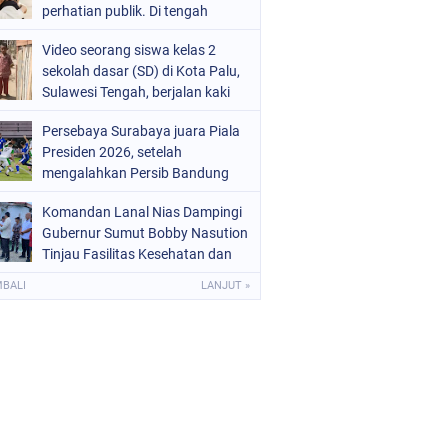
perhatian publik. Di tengah
proses hukum yang masih
Video seorang siswa kelas 2
berjalan, kuasa hukum
sekolah dasar (SD) di Kota Palu,
Sarwendah
Sulawesi Tengah, berjalan kaki
menuju sekolah tanpa
Persebaya Surabaya juara Piala
mengenakan sepatu viral di
Presiden 2026, setelah
media sosial
mengalahkan Persib Bandung
melalui drama adu penalti pada
Komandan Lanal Nias Dampingi
laga final. Green Force menang 6-
Gubernur Sumut Bobby Nasution
5 setelah kedua tim bermain
Tinjau Fasilitas Kesehatan dan
imbang 1-1 hingga 120 menit
Budidaya Rumput Laut di Nias
MBALI
LANJUT »
Utara