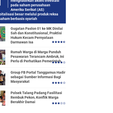
menghadirkan akses investasi
pada saham perusahaan
Amerika Serikat (AS)
italisasi besar melalui produk reksa
saham berbasis syariah
Gugatan Paslon 01 ke MK Dinilai
Sah dan Konstitusional, Praktisi
Hukum Kecam Pernyataan
Darmawan Isa
Rumah Warga di Marga Punduh
Pesawaran Terancam Ambruk, Ini
Perlu di Perhatikan Pemerintah
Group FB Portal Tanggamus Hadir
sebagai Sumber Informasi Bagi
Masyarakat
Polsek Talang Padang Fasilitasi
Rembuk Pekon, Konflik Warga
Berakhir Damai