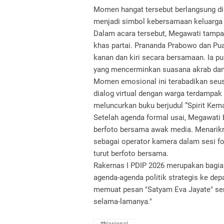
Momen hangat tersebut berlangsung di 
menjadi simbol kebersamaan keluarga se
Dalam acara tersebut, Megawati tampa
khas partai. Prananda Prabowo dan Pua
kanan dan kiri secara bersamaan. Ia
yang mencerminkan suasana akrab dan
Momen emosional ini terabadikan seu
dialog virtual dengan warga terdampak
meluncurkan buku berjudul “Spirit Kem
Setelah agenda formal usai, Megawati
berfoto bersama awak media. Menarikny
sebagai operator kamera dalam sesi fot
turut berfoto bersama.
Rakernas I PDIP 2026 merupakan bagian 
agenda-agenda politik strategis ke dep
memuat pesan "Satyam Eva Jayate" sert
selama-lamanya."