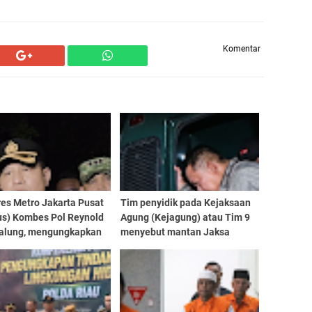
Komentar
res Metro Jakarta Pusat
Tim penyidik pada Kejaksaan
us) Kombes Pol Reynold
Agung (Kejagung) atau Tim 9
alung, mengungkapkan
menyebut mantan Jaksa
bab bentrokan antara
Agung Muda Bidang Tindak
 dan sekelompok
Pidana Khusus (Jampidsus)
 yang terjadi di lahan
Febrie Adriansyah diduga
g Jalan Tambak
terlibat Tindak Pidana
Pencucian Uang (TPPU)