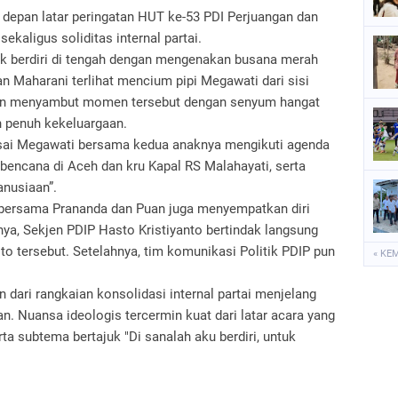
depan latar peringatan HUT ke-53 PDI Perjuangan dan
kaligus soliditas internal partai.
k berdiri di tengah dengan mengenakan busana merah
n Maharani terlihat mencium pipi Megawati dari sisi
 pun menyambut momen tersebut dengan senyum hangat
 penuh kekeluargaan.
sai Megawati bersama kedua anaknya mengikuti agenda
 bencana di Aceh dan kru Kapal RS Malahayati, serta
anusiaan”.
 bersama Prananda dan Puan juga menyempatkan diri
a, Sekjen PDIP Hasto Kristiyanto bertindak langsung
o tersebut. Setelahnya, tim komunikasi Politik PDIP pun
« KE
dari rangkaian konsolidasi internal partai menjelang
an. Nuansa ideologis tercermin kuat dari latar acara yang
a subtema bertajuk "Di sanalah aku berdiri, untuk