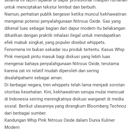
selama ini lazim dipakai di dapur profesional maupun rumahan
untuk menciptakan tekstur lembut dan berbuih.
Namun, perhatian publik bergeser ketika muncul kekhawatiran
mengenai potensi penyalahgunaan Nitrous Oxide. Gas yang
dikenal luas sebagai bagian dari dapur modern itu belakangan
dikaitkan dengan praktik inhalasi ilegal untuk mendapatkan
efek mabuk singkat, yang populer disebut whippets.
Fenomena ini bukan sekadar isu produk tertentu. Kasus Whip
Pink menjadi pintu masuk bagi diskusi yang lebih luas
mengenai bahaya penyalahgunaan Nitrous Oxide, terutama
karena zat ini relatif mudah diperoleh dan sering
disalahpahami sebagai aman.
Di berbagai negara, tren whippets telah lama menjadi sorotan
otoritas kesehatan. Kini, kekhawatiran serupa mulai mencuat
di Indonesia seiring meningkatnya diskusi warganet di media
sosial. Berikut ulasannya yang dirangkum Bloomberg Technoz
dari berbagai sumber.
Kandungan Whip Pink Nitrous Oxide dalam Dunia Kuliner
Modern