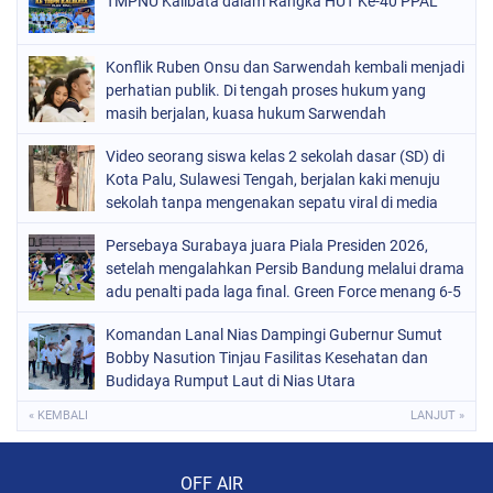
TMPNU Kalibata dalam Rangka HUT Ke-40 PPAL
Konflik Ruben Onsu dan Sarwendah kembali menjadi
perhatian publik. Di tengah proses hukum yang
masih berjalan, kuasa hukum Sarwendah
Video seorang siswa kelas 2 sekolah dasar (SD) di
Kota Palu, Sulawesi Tengah, berjalan kaki menuju
sekolah tanpa mengenakan sepatu viral di media
sosial
Persebaya Surabaya juara Piala Presiden 2026,
setelah mengalahkan Persib Bandung melalui drama
adu penalti pada laga final. Green Force menang 6-5
setelah kedua tim bermain imbang 1-1 hingga 120
Komandan Lanal Nias Dampingi Gubernur Sumut
menit
Bobby Nasution Tinjau Fasilitas Kesehatan dan
Budidaya Rumput Laut di Nias Utara
« KEMBALI
LANJUT »
Audio Player
OFF AIR