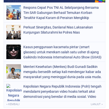
Respons Cepat Pos TNI AL Selatpanjang Bersama
Tim SAR Gabungan Berhasil Temukan Korban
Terakhir Kapal Karam di Perairan Mengkikip
Kepulauan Meranti
Perkuat Sinergitas, Danlanal Nias Laksanakan
Kunjungan Silaturahmi ke Polres Nias
Kasus penggunaan kacamata pintar (smart
glasses) untuk merekam salah satu usher di ajang
Gaikindo Indonesia International Auto Show (GIIAS)
2026
Menteri Kesehatan (Menkes) Budi Gunadi Sadikin
mengaku bersedih setiap kali mendengar kabar ada
masyarakat yang meninggal dunia pada usia muda.
Ia bahkan menyebut dirinya merasa gagal sebagai
Kepolisian Negara Republik Indonesia (Polri) tengah
menteri kesehatan apabila masih ada warga yang
mendalami penyebaran video hoaks terkait aksi
kehilangan nyawa
demonstrasi yang beredar di media sosial. Video
tersebut diketahui merupakan rekaman peristiwa
« KEMBALI
LANJUT »
lama yang kembali diunggah