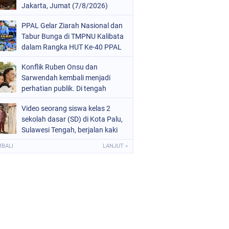
Jakarta, Jumat (7/8/2026)
malam, terjadi di lantai enam,
PPAL Gelar Ziarah Nasional dan
tujuh, dan 12
Tabur Bunga di TMPNU Kalibata
dalam Rangka HUT Ke-40 PPAL
Konflik Ruben Onsu dan
Sarwendah kembali menjadi
perhatian publik. Di tengah
proses hukum yang masih
Video seorang siswa kelas 2
berjalan, kuasa hukum
sekolah dasar (SD) di Kota Palu,
Sarwendah
Sulawesi Tengah, berjalan kaki
menuju sekolah tanpa
MBALI
LANJUT »
mengenakan sepatu viral di
media sosial