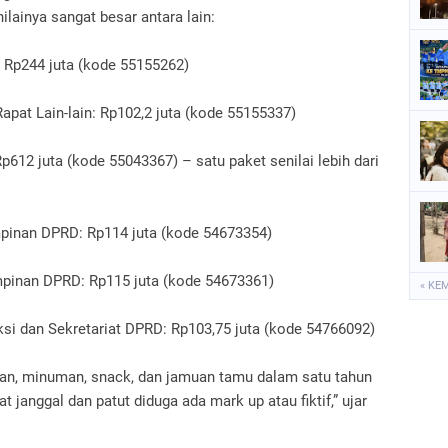
lainya sangat besar antara lain:
 Rp244 juta (kode 55155262)
at Lain-lain: Rp102,2 juta (kode 55155337)
12 juta (kode 55043367) – satu paket senilai lebih dari
mpinan DPRD: Rp114 juta (kode 54673354)
inan DPRD: Rp115 juta (kode 54673361)
« KE
ksi dan Sekretariat DPRD: Rp103,75 juta (kode 54766092)
nan, minuman, snack, dan jamuan tamu dalam satu tahun
t janggal dan patut diduga ada mark up atau fiktif,” ujar