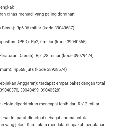
bengkak
nan dinas menjadi yang paling dominan:
 Biasa): Rp6,06 miliar (kode 39040687)
apasitas DPRD): Rp2,7 miliar (kode 39040565)
eraturan Daerah): Rp1,28 miliar (kode 39079424)
Umum): Rp668 juta (kode 38928574)
bijakan Anggaran): terdapat empat paket dengan total
, 39040370, 39040499, 39040528)
kelola diperkirakan mencapai lebih dari Rp12 miliar.
besar ini patut dicurigai sebagai sarana untuk
n yang jelas. Kami akan mendalami apakah perjalanan