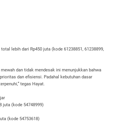
 total lebih dari Rp450 juta (kode 61238851, 61238899,
ng mewah dan tidak mendesak ini menunjukkan bahwa
prioritas dan efisiensi. Padahal kebutuhan dasar
rpenuhi,” tegas Hayat.
jar
8 juta (kode 54748999)
juta (kode 54753618)