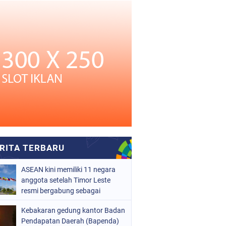
ASEAN kini memiliki 11 negara
anggota setelah Timor Leste
resmi bergabung sebagai
anggota ke-11 pada 26 Oktober
Kebakaran gedung kantor Badan
2025.
Pendapatan Daerah (Bapenda)