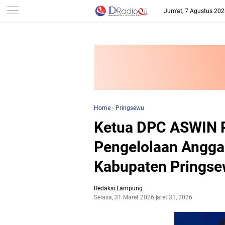
-->
Jum'at, 7 Agustus 20
Home
›
Pringsewu
Ketua DPC ASWIN P
Pengelolaan Angga
Kabupaten Prings
Redaksi Lampung
Selasa, 31 Maret 2026
Maret 31, 2026