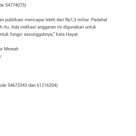
ode 54774075)
n publikasi mencapai lebih dari Rp1,3 miliar. Padahal
 itu. Ada indikasi anggaran ini digunakan untuk
untuk fungsi sesungguhnya,” kata Hayat.
tur Mewah
:
(kode 54673343 dan 61216204)