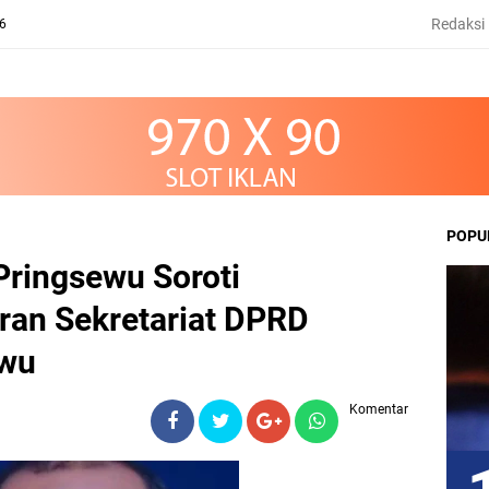
Redaksi
26
POPU
ringsewu Soroti
ran Sekretariat DPRD
ewu
Komentar