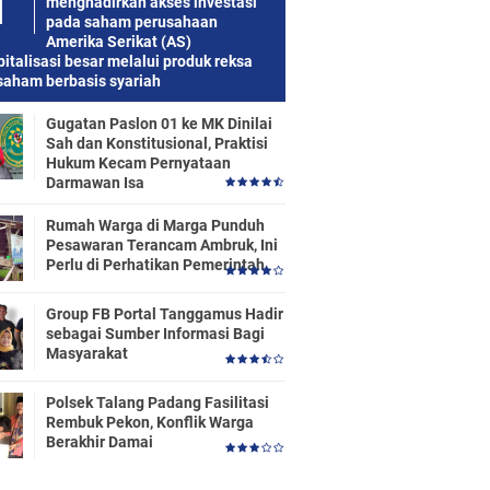
menghadirkan akses investasi
pada saham perusahaan
Amerika Serikat (AS)
italisasi besar melalui produk reksa
saham berbasis syariah
Gugatan Paslon 01 ke MK Dinilai
Sah dan Konstitusional, Praktisi
Hukum Kecam Pernyataan
Darmawan Isa
Rumah Warga di Marga Punduh
Pesawaran Terancam Ambruk, Ini
Perlu di Perhatikan Pemerintah
Group FB Portal Tanggamus Hadir
sebagai Sumber Informasi Bagi
Masyarakat
Polsek Talang Padang Fasilitasi
Rembuk Pekon, Konflik Warga
Berakhir Damai