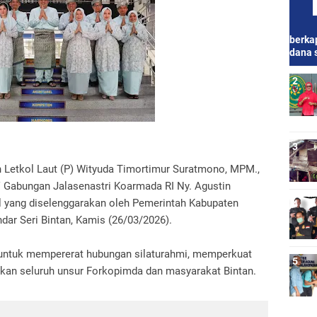
berkap
dana 
n Letkol Laut (P) Wityuda Timortimur Suratmono, MPM.,
V Gabungan Jalasenastri Koarmada RI Ny. Agustin
al yang diselenggarakan oleh Pemerintah Kabupaten
ndar Seri Bintan, Kamis (26/03/2026).
s untuk mempererat hubungan silaturahmi, memperkuat
an seluruh unsur Forkopimda dan masyarakat Bintan.