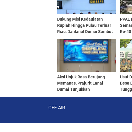
Dukung Misi Kedaulatan
PPAL 
Rupiah Hingga Pulau Terluar
Semar
Riau, Danlanal Dumai Sambut
Ke-40
Kedatangan Tim ERB 2026
Aksi Unjuk Rasa Berujung
Usut 
Memanas, Prajurit Lanal
Desa D
Dumai Tunjukkan
Tungg
Profesionalisme Dalam
Negar
Audio Player
Mengendalikan Aksi Massa
OFF AIR