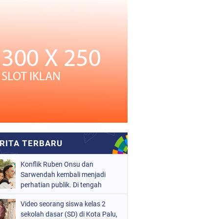
Konflik Ruben Onsu dan
Sarwendah kembali menjadi
perhatian publik. Di tengah
proses hukum yang masih
Video seorang siswa kelas 2
berjalan, kuasa hukum
sekolah dasar (SD) di Kota Palu,
Sarwendah