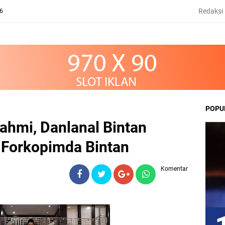
Redaksi
26
POPU
ahmi, Danlanal Bintan
l Forkopimda Bintan
Komentar