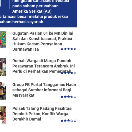
menghadirkan akses investasi
pada saham perusahaan
Amerika Serikat (AS)
italisasi besar melalui produk reksa
saham berbasis syariah
Gugatan Paslon 01 ke MK Dinilai
Sah dan Konstitusional, Praktisi
Hukum Kecam Pernyataan
Darmawan Isa
Rumah Warga di Marga Punduh
Pesawaran Terancam Ambruk, Ini
Perlu di Perhatikan Pemerintah
Group FB Portal Tanggamus Hadir
sebagai Sumber Informasi Bagi
Masyarakat
Polsek Talang Padang Fasilitasi
Rembuk Pekon, Konflik Warga
Berakhir Damai