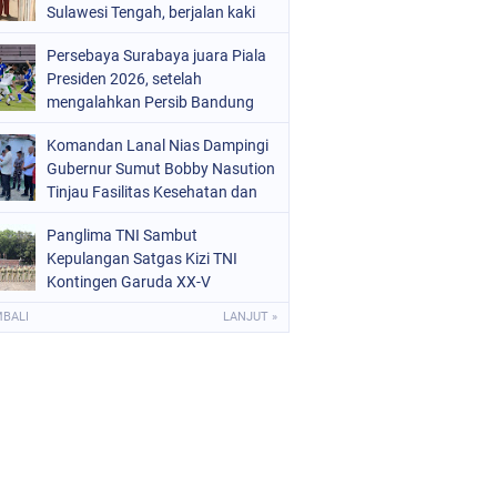
Sulawesi Tengah, berjalan kaki
menuju sekolah tanpa
Persebaya Surabaya juara Piala
mengenakan sepatu viral di
Presiden 2026, setelah
media sosial
mengalahkan Persib Bandung
melalui drama adu penalti pada
Komandan Lanal Nias Dampingi
laga final. Green Force menang 6-
Gubernur Sumut Bobby Nasution
5 setelah kedua tim bermain
Tinjau Fasilitas Kesehatan dan
imbang 1-1 hingga 120 menit
Budidaya Rumput Laut di Nias
Panglima TNI Sambut
Utara
Kepulangan Satgas Kizi TNI
Kontingen Garuda XX-V
MONUSCO
MBALI
LANJUT »