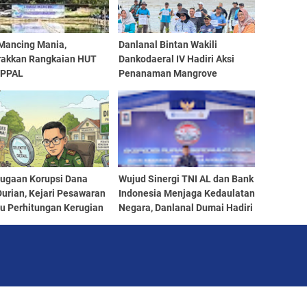
Mancing Mania,
Danlanal Bintan Wakili
akkan Rangkaian HUT
Dankodaeral IV Hadiri Aksi
 PPAL
Penanaman Mangrove
Serentak Hari Mangrove
Sedunia 2026
Dugaan Korupsi Dana
Wujud Sinergi TNI AL dan Bank
urian, Kejari Pesawaran
Indonesia Menjaga Kedaulatan
u Perhitungan Kerugian
Negara, Danlanal Dumai Hadiri
a
Pelepasan Tim Ekspedisi
Rupiah Berdaukat 2026