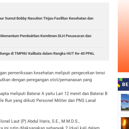
r Sumut Bobby Nasution Tinjau Fasilitas Kesehatan dan
i: Momentum Pembuktian Komitmen DLH Pesawaran dan
r Bunga di TMPNU Kalibata dalam Rangka HUT Ke-40 PPAL
ngan pemeriksaan kesehatan meliputi pengecekan tensi
jutkan dengan peregangan otot/pemanasan yang
ta meliputi Baterai A yaitu Lari 12 menit dan Baterai B
ttle Run yang diikuti Personel Militer dan PNS Lanal
el Laut (P) Abdul Haris, S.E., M.M.D.S.,
ini rutin dilaksanakan sebanyak 2 (dua) kali dalam