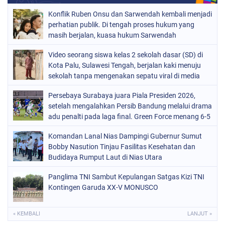
Konflik Ruben Onsu dan Sarwendah kembali menjadi
perhatian publik. Di tengah proses hukum yang
masih berjalan, kuasa hukum Sarwendah
Video seorang siswa kelas 2 sekolah dasar (SD) di
Kota Palu, Sulawesi Tengah, berjalan kaki menuju
sekolah tanpa mengenakan sepatu viral di media
sosial
Persebaya Surabaya juara Piala Presiden 2026,
setelah mengalahkan Persib Bandung melalui drama
adu penalti pada laga final. Green Force menang 6-5
setelah kedua tim bermain imbang 1-1 hingga 120
Komandan Lanal Nias Dampingi Gubernur Sumut
menit
Bobby Nasution Tinjau Fasilitas Kesehatan dan
Budidaya Rumput Laut di Nias Utara
Panglima TNI Sambut Kepulangan Satgas Kizi TNI
Kontingen Garuda XX-V MONUSCO
« KEMBALI
LANJUT »