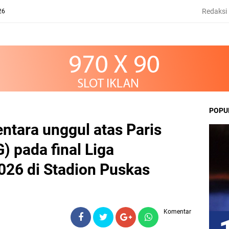
Redaksi
26
POPU
ntara unggul atas Paris
) pada final Liga
26 di Stadion Puskas
Komentar