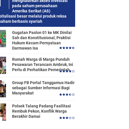
menghadirkan akses investasi
pada saham perusahaan
Amerika Serikat (AS)
italisasi besar melalui produk reksa
saham berbasis syariah
Gugatan Paslon 01 ke MK Dinilai
Sah dan Konstitusional, Praktisi
Hukum Kecam Pernyataan
Darmawan Isa
Rumah Warga di Marga Punduh
Pesawaran Terancam Ambruk, Ini
Perlu di Perhatikan Pemerintah
Group FB Portal Tanggamus Hadir
sebagai Sumber Informasi Bagi
Masyarakat
Polsek Talang Padang Fasilitasi
Rembuk Pekon, Konflik Warga
Berakhir Damai