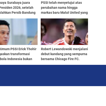
baya Surabaya juara
PSSI telah menyetujui atas
Presiden 2026, setelah
perubahan nama hingga
lahkan Persib Bandung
markas baru Malut United yang
i drama adu penalti
berubah menjadi Java United
aga final. Green Force
FC
g 6-5 setelah kedua tim
in imbang 1-1 hingga
enit
 Umum PSSI Erick Thohir
Robert Lewandowski menjalani
askan transformasi
debut kandang yang sempurna
 bola Indonesia bukan
bersama Chicago Fire FC.
r mengejar prestasi di
Striker asal Polandia itu
an, tetapi juga
mencetak dua gol
ngun kehormatan
, karakter