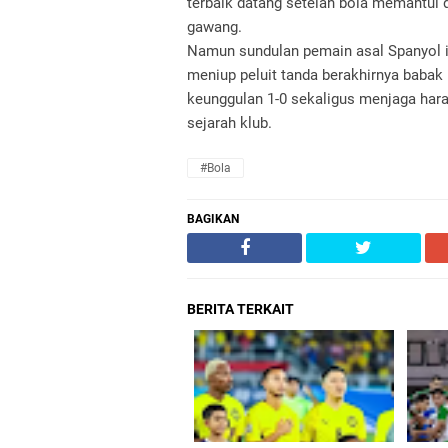
terbaik datang setelah bola memantul d
gawang.
Namun sundulan pemain asal Spanyol i
meniup peluit tanda berakhirnya bab
keunggulan 1-0 sekaligus menjaga har
sejarah klub.
#Bola
BAGIKAN
BERITA TERKAIT