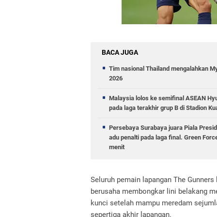
BACA JUGA
Tim nasional Thailand mengalahkan 
2026
Malaysia lolos ke semifinal ASEAN Hyu
pada laga terakhir grup B di Stadion K
Persebaya Surabaya juara Piala Presi
adu penalti pada laga final. Green Fo
menit
Seluruh pemain lapangan The Gunners k
berusaha membongkar lini belakang me
kunci setelah mampu meredam sejumla
sepertiga akhir lapangan.