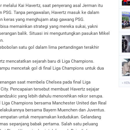
r melalui Kai Havertz, saat penyerang asal Jerman itu
nan PSG. Tanpa pengawalan, Havertz masuk ke dalam
an keras yang menghujam atap gawang PSG.
bisa memainkan strategi yang mereka sukai, yakni
erangan balik. Situasi ini menguntungkan pasukan Mikel
n.
ebobolan satu gol dalam lima pertandingan terakhir
z mencatatkan sejarah baru di Liga Champions.
ampu mencetak gol di final Liga Champions untuk dua
enangan saat membela Chelsea pada final Liga
« KE
ity. Pencapaian tersebut membuat Havertz sejajar
andzukic yang lebih dahulu menorehkan rekor serupa.
nal Liga Champions bersama Manchester United dan Real
elakukannya bersama Bayern Muenchen dan Juventus.
esempatan untuk menyamakan kedudukan. Gelandang
mas sepanjang babak pertama. Salah satu peluang