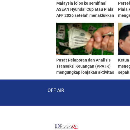
Malaysia lolos ke semifinal
Perse
ASEAN Hyundai Cup atau Piala
Piala 
AFF 2026 setelah menaklukkan
menga
Filipina 1-0 pada laga terakhir
melalu
grup B di Stadion Kuala
pada l
Lumpur
menan
berma
120 m
Pusat Pelaporan dan Analisis
Ketua
Transaksi Keuangan (PPATK)
meneg
mengungkap lonjakan aktivitas
sepak
transaksi yang berkaitan
sekada
Audio Player
dengan judi online (judol)
lapang
OFF AIR
selama momentum Piala Dunia
memba
2026.
bangsa