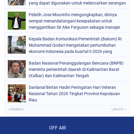
yang dapat digunakan untuk melancarkan serangan
terhadap infrastruktur
Pelatih Jose Mourinho mengungkapkan, dirinya
sempat menandatangani kesepakatan untuk
menggantikan Sir Alex Ferguson sebagai manajer
Manchester United pada 2013.
Kepala Badan Komunikasi Pemerintah (Bakom) RI
Muhammad Qodari mengatakan pertumbuhan
ekonomi Indonesia pada kuartal II 2026 yang
mencapai 5,29%
Badan Nasional Penanggulangan Bencana (BNPB)
meminta pemerintah daerah di Kalimantan Barat
(Kalbar) dan Kalimantan Tengah
Danlanal Bintan Hadiri Peringatan Hari Veteran
Nasional Tahun 2026 Tingkat Provinsi Kepulauan
Riau
« KEMBALI
LANJUT »
Audio Player
OFF AIR