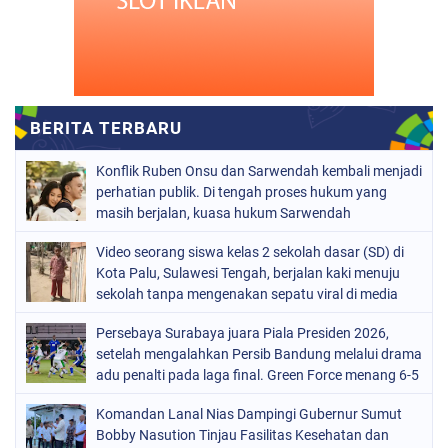
Konflik Ruben Onsu dan Sarwendah kembali menjadi
perhatian publik. Di tengah proses hukum yang
masih berjalan, kuasa hukum Sarwendah
Video seorang siswa kelas 2 sekolah dasar (SD) di
Kota Palu, Sulawesi Tengah, berjalan kaki menuju
sekolah tanpa mengenakan sepatu viral di media
sosial
Persebaya Surabaya juara Piala Presiden 2026,
setelah mengalahkan Persib Bandung melalui drama
adu penalti pada laga final. Green Force menang 6-5
setelah kedua tim bermain imbang 1-1 hingga 120
Komandan Lanal Nias Dampingi Gubernur Sumut
menit
Bobby Nasution Tinjau Fasilitas Kesehatan dan