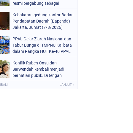
resmi bergabung sebagai
anggota ke-11 pada 26 Oktober
Kebakaran gedung kantor Badan
2025.
Pendapatan Daerah (Bapenda)
Jakarta, Jumat (7/8/2026)
malam, terjadi di lantai enam,
PPAL Gelar Ziarah Nasional dan
tujuh, dan 12
Tabur Bunga di TMPNU Kalibata
dalam Rangka HUT Ke-40 PPAL
Konflik Ruben Onsu dan
Sarwendah kembali menjadi
perhatian publik. Di tengah
proses hukum yang masih
MBALI
LANJUT »
berjalan, kuasa hukum
Sarwendah