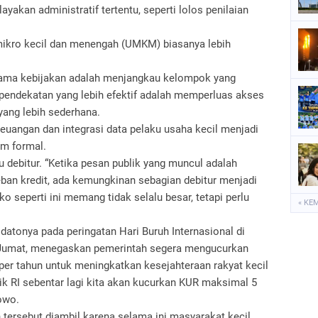
akan administratif tertentu, seperti lolos penilaian
ikro kecil dan menengah (UMKM) biasanya lebih
n utama kebijakan adalah menjangkau kelompok yang
, pendekatan yang lebih efektif adalah memperluas akses
yang lebih sederhana.
keuangan dan integrasi data pelaku usaha kecil menjadi
em formal.
u debitur. “Ketika pesan publik yang muncul adalah
ban kredit, ada kemungkinan sebagian debitur menjadi
o seperti ini memang tidak selalu besar, tetapi perlu
« KE
datonya pada peringatan Hari Buruh Internasional di
Jumat, menegaskan pemerintah segera mengucurkan
er tahun untuk meningkatkan kesejahteraan rakyat kecil
ik RI sebentar lagi kita akan kucurkan KUR maksimal 5
owo.
tersebut diambil karena selama ini masyarakat kecil,