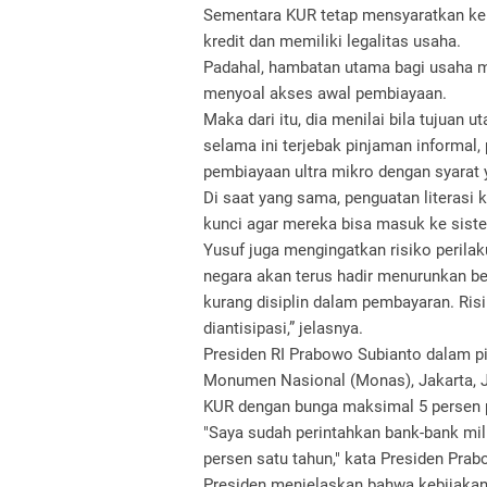
Sementara KUR tetap mensyaratkan kelay
kredit dan memiliki legalitas usaha.
Padahal, hambatan utama bagi usaha m
menyoal akses awal pembiayaan.
Maka dari itu, dia menilai bila tujua
selama ini terjebak pinjaman informal
pembiayaan ultra mikro dengan syarat 
Di saat yang sama, penguatan literasi 
kunci agar mereka bisa masuk ke sist
Yusuf juga mengingatkan risiko perilak
negara akan terus hadir menurunkan be
kurang disiplin dalam pembayaran. Risik
diantisipasi,” jelasnya.
Presiden RI Prabowo Subianto dalam pi
Monumen Nasional (Monas), Jakarta, 
KUR dengan bunga maksimal 5 persen p
"Saya sudah perintahkan bank-bank mil
persen satu tahun," kata Presiden Prab
Presiden menjelaskan bahwa kebijakan 