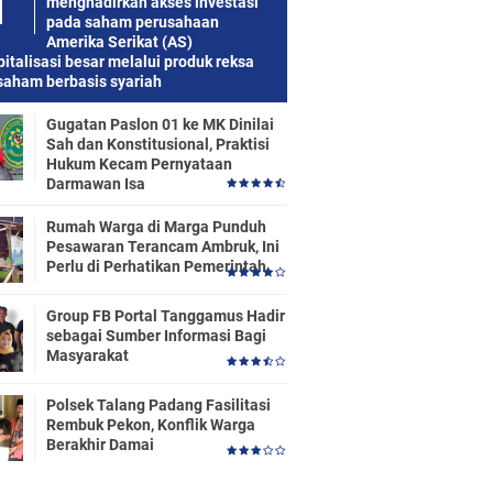
menghadirkan akses investasi
pada saham perusahaan
Amerika Serikat (AS)
italisasi besar melalui produk reksa
saham berbasis syariah
Gugatan Paslon 01 ke MK Dinilai
Sah dan Konstitusional, Praktisi
Hukum Kecam Pernyataan
Darmawan Isa
Rumah Warga di Marga Punduh
Pesawaran Terancam Ambruk, Ini
Perlu di Perhatikan Pemerintah
Group FB Portal Tanggamus Hadir
sebagai Sumber Informasi Bagi
Masyarakat
Polsek Talang Padang Fasilitasi
Rembuk Pekon, Konflik Warga
Berakhir Damai