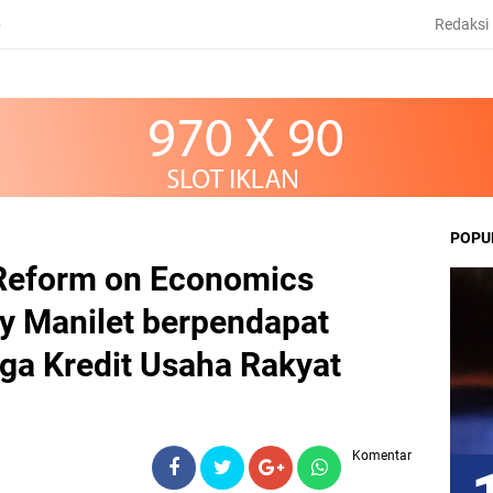
Redaksi
6
POPU
Reform on Economics
y Manilet berpendapat
ga Kredit Usaha Rakyat
Komentar