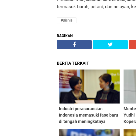
termasuk buruh, petani, dan nelayan, ke
#Bisnis
BAGIKAN
BERITA TERKAIT
Industri perasuransian
Mente
Indonesia memasuki fase baru
Yudhi
di tengah meningkatnya
Koper
tekanan ekonomi makro. IFG
Merah
Progress menilai
sehar