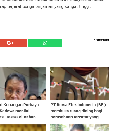
rap terjerat bunga pinjaman yang sangat tinggi.
Komentar
ri Keuangan Purbaya
PT Bursa Efek Indonesia (BEI)
 Sadewa menilai
membuka ruang dialog bagi
asi Desa/Kelurahan
perusahaan tercatat yang
 Putih (KDMP)
masuk dalam kategori high
usnya dapat terus
shareholding concentration