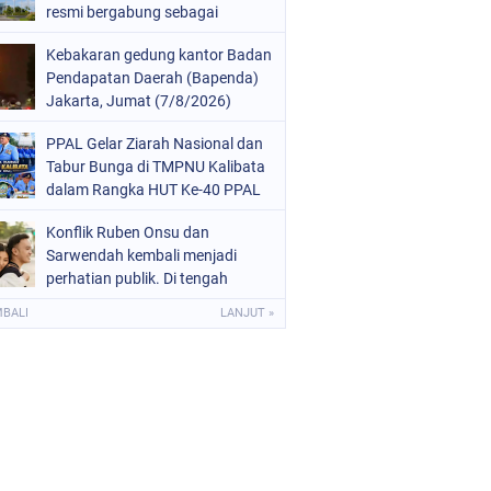
resmi bergabung sebagai
anggota ke-11 pada 26 Oktober
Kebakaran gedung kantor Badan
2025.
Pendapatan Daerah (Bapenda)
Jakarta, Jumat (7/8/2026)
malam, terjadi di lantai enam,
PPAL Gelar Ziarah Nasional dan
tujuh, dan 12
Tabur Bunga di TMPNU Kalibata
dalam Rangka HUT Ke-40 PPAL
Konflik Ruben Onsu dan
Sarwendah kembali menjadi
perhatian publik. Di tengah
proses hukum yang masih
MBALI
LANJUT »
berjalan, kuasa hukum
Sarwendah