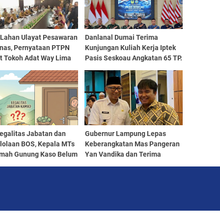
 Lahan Ulayat Pesawaran
Danlanal Dumai Terima
as, Pernyataan PTPN
Kunjungan Kuliah Kerja Iptek
ot Tokoh Adat Way Lima
Pasis Seskoau Angkatan 65 TP.
2026
egalitas Jabatan dan
Gubernur Lampung Lepas
lolaan BOS, Kepala MTs
Keberangkatan Mas Pangeran
kmah Gunung Kaso Belum
Yan Vandika dan Terima
an Tanggapan
Audiensi Siger Lingua
International