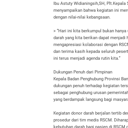
Ibu Astuty Widianingsih,SH, Plt.Kepal
menyampaikan bahwa kegiatan ini meru
dengan nilai-nilai kebangsaan.
> “Hari ini kita berkumpul bukan hanya 
darah yang kita berikan dapat menjadi
mengapresiasi kolaborasi dengan RSCM 
dan terima kasih kepada seluruh peser
ini terus menjadi agenda rutin kita.”
Dukungan Penuh dari Pimpinan
Kepala Badan Penghubung Provinsi Bante
dukungan penuh terhadap kegiatan ter
sebagai penghubung urusan pemerintah
yang berdampak langsung bagi masyar
Kegiatan donor darah berjalan tertib 
prosedur dari tim medis RSCM. Dihara
kebutuhan darah bagi pasien di RSCM d