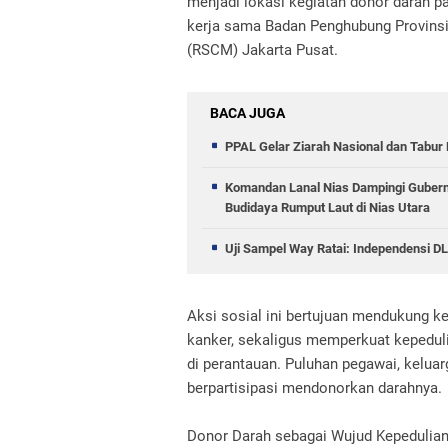
menjadi lokasi kegiatan donor darah pa
kerja sama Badan Penghubung Provins
(RSCM) Jakarta Pusat.
BACA JUGA
PPAL Gelar Ziarah Nasional dan Tabu
Komandan Lanal Nias Dampingi Gubernu
Budidaya Rumput Laut di Nias Utara
Uji Sampel Way Ratai: Independensi D
Aksi sosial ini bertujuan mendukung k
kanker, sekaligus memperkuat kepeduli
di perantauan. Puluhan pegawai, keluar
berpartisipasi mendonorkan darahnya.
Donor Darah sebagai Wujud Kepedulia