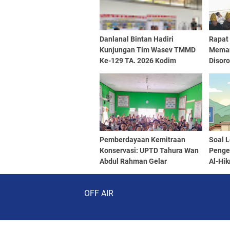
Danlanal Bintan Hadiri
Rapat
Kunjungan Tim Wasev TMMD
Meman
Ke-129 TA. 2026 Kodim
Disor
0315/Tanjungpinang
Pemberdayaan Kemitraan
Soal L
Konservasi: UPTD Tahura Wan
Penge
Abdul Rahman Gelar
Al-Hi
Sosialisasi PNBP bagi Petani
Berik
Audio Player
Hutan Pesawaran
OFF AIR