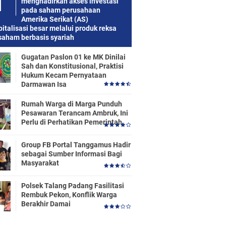
menghadirkan akses investasi
pada saham perusahaan
Amerika Serikat (AS)
italisasi besar melalui produk reksa
saham berbasis syariah
Gugatan Paslon 01 ke MK Dinilai
Sah dan Konstitusional, Praktisi
Hukum Kecam Pernyataan
Darmawan Isa
Rumah Warga di Marga Punduh
Pesawaran Terancam Ambruk, Ini
Perlu di Perhatikan Pemerintah
Group FB Portal Tanggamus Hadir
sebagai Sumber Informasi Bagi
Masyarakat
Polsek Talang Padang Fasilitasi
Rembuk Pekon, Konflik Warga
Berakhir Damai