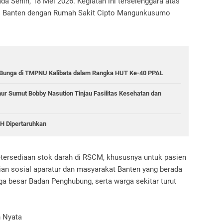
da Senin, 18 Mei 2026. Kegiatan ini terselenggara atas
i Banten dengan Rumah Sakit Cipto Mangunkusumo
r Bunga di TMPNU Kalibata dalam Rangka HUT Ke-40 PPAL
r Sumut Bobby Nasution Tinjau Fasilitas Kesehatan dan
LH Dipertaruhkan
etersediaan stok darah di RSCM, khususnya untuk pasien
an sosial aparatur dan masyarakat Banten yang berada
ga besar Badan Penghubung, serta warga sekitar turut
n Nyata