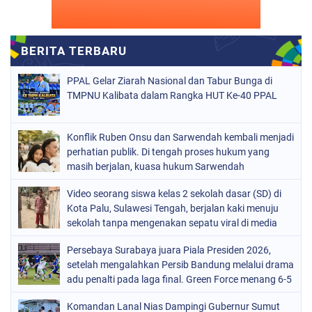
PPAL Gelar Ziarah Nasional dan Tabur Bunga di
TMPNU Kalibata dalam Rangka HUT Ke-40 PPAL
Konflik Ruben Onsu dan Sarwendah kembali menjadi
perhatian publik. Di tengah proses hukum yang
masih berjalan, kuasa hukum Sarwendah
Video seorang siswa kelas 2 sekolah dasar (SD) di
Kota Palu, Sulawesi Tengah, berjalan kaki menuju
sekolah tanpa mengenakan sepatu viral di media
sosial
Persebaya Surabaya juara Piala Presiden 2026,
setelah mengalahkan Persib Bandung melalui drama
adu penalti pada laga final. Green Force menang 6-5
setelah kedua tim bermain imbang 1-1 hingga 120
Komandan Lanal Nias Dampingi Gubernur Sumut
menit