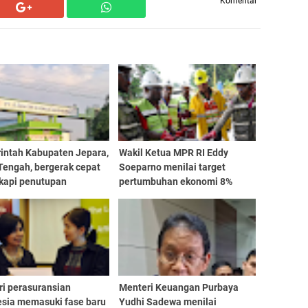
Komentar
intah Kabupaten Jepara,
Wakil Ketua MPR RI Eddy
Tengah, bergerak cepat
Soeparno menilai target
kapi penutupan
pertumbuhan ekonomi 8%
sional PT Samwon
a Indonesia di Desa
jati
ri perasuransian
Menteri Keuangan Purbaya
esia memasuki fase baru
Yudhi Sadewa menilai