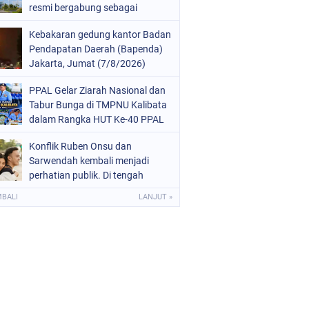
resmi bergabung sebagai
anggota ke-11 pada 26 Oktober
Kebakaran gedung kantor Badan
2025.
Pendapatan Daerah (Bapenda)
Jakarta, Jumat (7/8/2026)
malam, terjadi di lantai enam,
PPAL Gelar Ziarah Nasional dan
tujuh, dan 12
Tabur Bunga di TMPNU Kalibata
dalam Rangka HUT Ke-40 PPAL
Konflik Ruben Onsu dan
Sarwendah kembali menjadi
perhatian publik. Di tengah
proses hukum yang masih
MBALI
LANJUT »
berjalan, kuasa hukum
Sarwendah