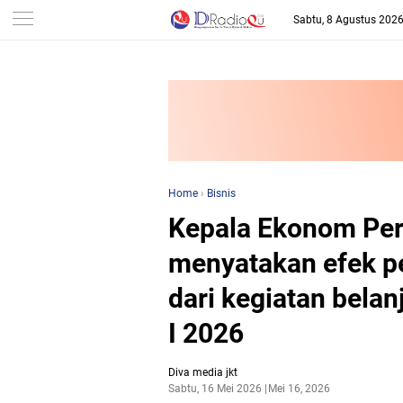
-->
Sabtu, 8 Agustus 202
Home
›
Bisnis
Kepala Ekonom Per
menyatakan efek pe
dari kegiatan belan
I 2026
Diva media jkt
Sabtu, 16 Mei 2026
Mei 16, 2026