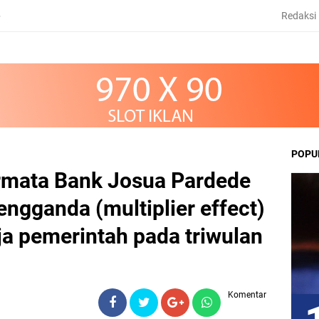
Redaksi
6
POPU
mata Bank Josua Pardede
ngganda (multiplier effect)
ja pemerintah pada triwulan
Komentar