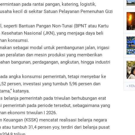
rmintaan pada rantai pangan, katering, logistik,
a usaha kecil di sekitar Satuan Pelayanan Pemenuhan Gizi
l, seperti Bantuan Pangan Non-Tunai (BPNT atau Kartu
 Kesehatan Nasional (JKN), yang menjaga daya beli
han konsumsi.
gunakan sebagai modal untuk pembangunan jalan, irigasi
aan peralatan dan mesin produksi yang memberikan
bahan bangunan, perdagangan, angkutan, hingga industri
 pada angka konsumsi pemerintah, tetapi menyebar ke
52 persen, investasi yang tumbuh 5,96 persen dan
« KE
tama,” katanya.
s belanja pemerintah pada triwulan berhubungan erat
 pemerintah pada periode tersebut, sebagaimana yang
an ekonomi triwulan I 2026.
m Keuangan (KSSK) mencatat realisasi belanja negara
 atau tumbuh 31,4 persen yoy, terdiri dari belanja pusat
204,8 triliun.