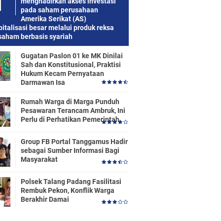
menghadirkan akses investasi
pada saham perusahaan
Amerika Serikat (AS)
italisasi besar melalui produk reksa
saham berbasis syariah
Gugatan Paslon 01 ke MK Dinilai
Sah dan Konstitusional, Praktisi
Hukum Kecam Pernyataan
Darmawan Isa
Rumah Warga di Marga Punduh
Pesawaran Terancam Ambruk, Ini
Perlu di Perhatikan Pemerintah
Group FB Portal Tanggamus Hadir
sebagai Sumber Informasi Bagi
Masyarakat
Polsek Talang Padang Fasilitasi
Rembuk Pekon, Konflik Warga
Berakhir Damai