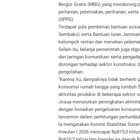
Bergizi Gratis (MBG) yang mendorong pe
pertanian, peternakan, perikanan, sert
(SPPG).
Terdapat pula pemberian bantuan sosia
Sembako) serta Bantuan Iuran Jaminan
kelompok rentan dan menahan pelema
Selain itu, belanja pemerintah juga di
dan jaringan komunikasi serta pengad
dorongan terhadap sektor konstruksi, 
pengolahan.
“Karena itu, dampaknya tidak berhenti
konsumsi rumah tangga yang tumbuh 5,
aktivitas produksi di beberapa sektor u
Josua menuturkan peningkatan aktivita
dengan kenaikan pengeluaran konsumsi
tercermin dalam perhitungan pertumbuh
Ia mengatakan Komite Stabilitas Siste
triwulan I 2026 mencapai Rp815,0 triliun
Rp610,3 triliun dan transfer ke daerah Rp