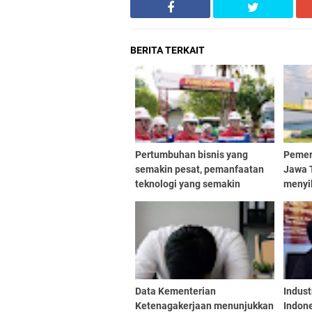
BERITA TERKAIT
Pertumbuhan bisnis yang
Pemer
semakin pesat, pemanfaatan
Jawa 
teknologi yang semakin
menyi
kompleks, serta ekspansi
opera
operasi yang terus meluas
Busan
menuntut standar
Damar
keselamatan yang semakin
tinggi
Data Kementerian
Indust
Ketenagakerjaan menunjukkan
Indon