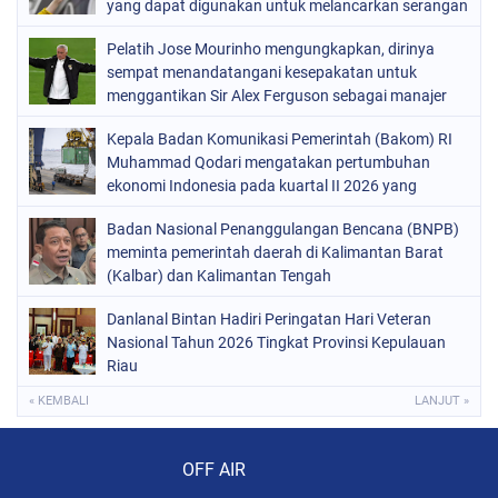
yang dapat digunakan untuk melancarkan serangan
terhadap infrastruktur
Pelatih Jose Mourinho mengungkapkan, dirinya
sempat menandatangani kesepakatan untuk
menggantikan Sir Alex Ferguson sebagai manajer
Manchester United pada 2013.
Kepala Badan Komunikasi Pemerintah (Bakom) RI
Muhammad Qodari mengatakan pertumbuhan
ekonomi Indonesia pada kuartal II 2026 yang
mencapai 5,29%
Badan Nasional Penanggulangan Bencana (BNPB)
meminta pemerintah daerah di Kalimantan Barat
(Kalbar) dan Kalimantan Tengah
Danlanal Bintan Hadiri Peringatan Hari Veteran
Nasional Tahun 2026 Tingkat Provinsi Kepulauan
Riau
« KEMBALI
LANJUT »
Audio Player
OFF AIR