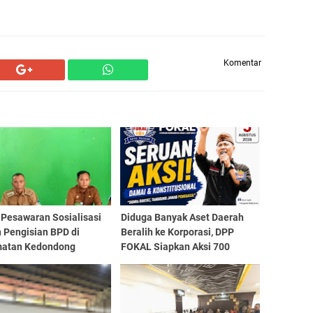
Komentar
Pesawaran Sosialisasi
Diduga Banyak Aset Daerah
 Pengisian BPD di
Beralih ke Korporasi, DPP
atan Kedondong
FOKAL Siapkan Aksi 700
Massa dan Desak DPRD
Lampung Bentuk Pansus