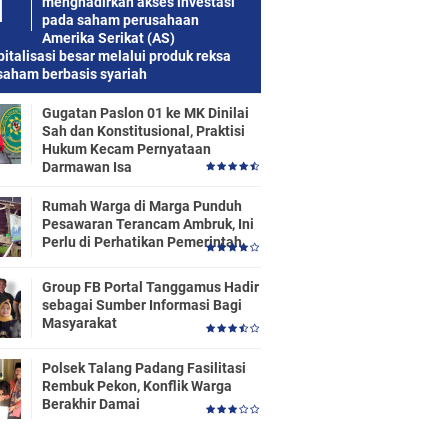
menghadirkan akses investasi
pada saham perusahaan
Amerika Serikat (AS)
italisasi besar melalui produk reksa
saham berbasis syariah
Gugatan Paslon 01 ke MK Dinilai
Sah dan Konstitusional, Praktisi
Hukum Kecam Pernyataan
Darmawan Isa
Rumah Warga di Marga Punduh
Pesawaran Terancam Ambruk, Ini
Perlu di Perhatikan Pemerintah
Group FB Portal Tanggamus Hadir
sebagai Sumber Informasi Bagi
Masyarakat
Polsek Talang Padang Fasilitasi
Rembuk Pekon, Konflik Warga
Berakhir Damai