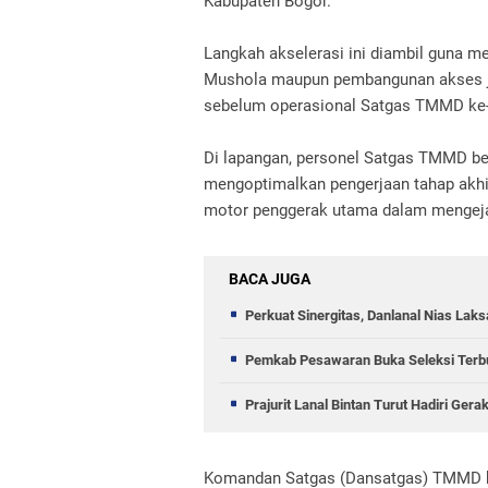
Kabupaten Bogor.
​Langkah akselerasi ini diambil guna me
Mushola maupun pembangunan akses ja
sebelum operasional Satgas TMMD ke-1
​Di lapangan, personel Satgas TMMD b
mengoptimalkan pengerjaan tahap akhir
motor penggerak utama dalam mengejar 
BACA JUGA
Perkuat Sinergitas, Danlanal Nias Lak
Pemkab Pesawaran Buka Seleksi Terbu
Prajurit Lanal Bintan Turut Hadiri Ger
​Komandan Satgas (Dansatgas) TMMD k