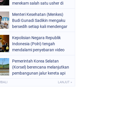
merekam salah satu usher di
ajang Gaikindo Indonesia
Menteri Kesehatan (Menkes)
International Auto Show (GIIAS)
Budi Gunadi Sadikin mengaku
2026
bersedih setiap kali mendengar
kabar ada masyarakat yang
Kepolisian Negara Republik
meninggal dunia pada usia
Indonesia (Polri) tengah
muda. Ia bahkan menyebut
mendalami penyebaran video
dirinya merasa gagal sebagai
hoaks terkait aksi demonstrasi
menteri kesehatan apabila masih
Pemerintah Korea Selatan
yang beredar di media sosial.
ada warga yang kehilangan
(Korsel) berencana melanjutkan
Video tersebut diketahui
nyawa
pembangunan jalur kereta api
merupakan rekaman peristiwa
yang menghubungkan Seoul
lama yang kembali diunggah
MBALI
LANJUT »
dengan Kota Wonsan di pantai
timur Korea Utara