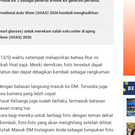
Phone Air 2 sebagai penerus iPhone Air generasi pertama.
ernational Auto Show (GIIAS) 2026 kembali menghadirkan
art glasses) untuk merekam salah satu usher di ajang
 Show (GIIAS) 2026
13/5) waktu setempat melaporkan bahwa fitur ini
ali lihat saja. Meski demikian, foto tersebut dapat
 tahun dan dapat dibagikan kembali sebagai rangkuman
dengan balasan langsung masuk ke DM. Tersedia juga
ses kamera yang lebih cepat.
usat Keluarga juga sudah berlaku, termasuk batasan
asan orang tua.
 cara bagi mereka untuk berbagi foto dengan teman dekat
embali, foto-foto yang akan menghilang setelah dilihat.
 Kotak Masuk DM Instagram Anda sebagai tumpukan foto