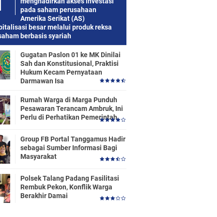
menghadirkan akses investasi
pada saham perusahaan
Amerika Serikat (AS)
italisasi besar melalui produk reksa
saham berbasis syariah
Gugatan Paslon 01 ke MK Dinilai
Sah dan Konstitusional, Praktisi
Hukum Kecam Pernyataan
Darmawan Isa
Rumah Warga di Marga Punduh
Pesawaran Terancam Ambruk, Ini
Perlu di Perhatikan Pemerintah
Group FB Portal Tanggamus Hadir
sebagai Sumber Informasi Bagi
Masyarakat
Polsek Talang Padang Fasilitasi
Rembuk Pekon, Konflik Warga
Berakhir Damai