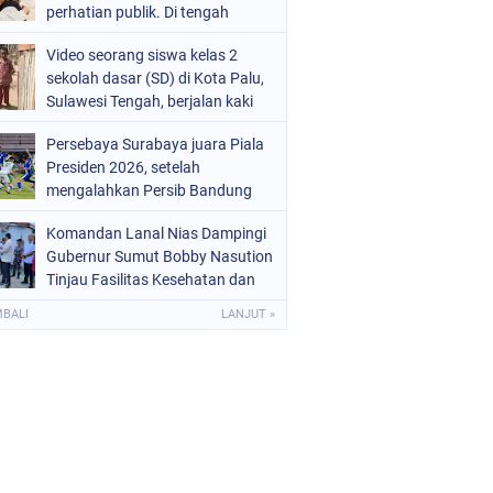
perhatian publik. Di tengah
proses hukum yang masih
Video seorang siswa kelas 2
berjalan, kuasa hukum
sekolah dasar (SD) di Kota Palu,
Sarwendah
Sulawesi Tengah, berjalan kaki
menuju sekolah tanpa
Persebaya Surabaya juara Piala
mengenakan sepatu viral di
Presiden 2026, setelah
media sosial
mengalahkan Persib Bandung
melalui drama adu penalti pada
Komandan Lanal Nias Dampingi
laga final. Green Force menang 6-
Gubernur Sumut Bobby Nasution
5 setelah kedua tim bermain
Tinjau Fasilitas Kesehatan dan
imbang 1-1 hingga 120 menit
Budidaya Rumput Laut di Nias
MBALI
LANJUT »
Utara