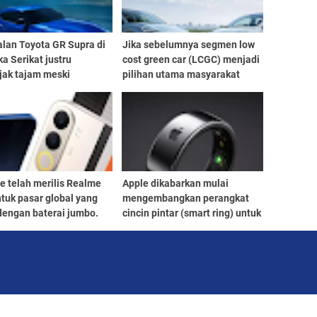
alan Toyota GR Supra di
Jika sebelumnya segmen low
a Serikat justru
cost green car (LCGC) menjadi
jak tajam meski
pilihan utama masyarakat
sinya telah dihentikan
yang menginginkan mobil
Maret 2026.
hemat bahan bakar dengan
harga terjangkau
e telah merilis Realme
Apple dikabarkan mulai
tuk pasar global yang
mengembangkan perangkat
dengan baterai jumbo.
cincin pintar (smart ring) untuk
memperluas lini perangkat
wearable miliknya. Informasi
yang berkembang, proyek