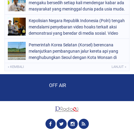
mengaku bersedih setiap kali mendengar kabar ada
masyarakat yang meninggal dunia pada usia muda.
Ia bahkan menyebut dirinya merasa gagal sebagai
Kepolisian Negara Republik Indonesia (Polri) tengah
menteri kesehatan apabila masih ada warga yang
mendalami penyebaran video hoaks terkait aksi
kehilangan nyawa
demonstrasi yang beredar di media sosial. Video
tersebut diketahui merupakan rekaman peristiwa
Pemerintah Korea Selatan (Korsel) berencana
lama yang kembali diunggah
melanjutkan pembangunan jalur kereta api yang
menghubungkan Seoul dengan Kota Wonsan di
pantai timur Korea Utara
« KEMBALI
LANJUT »
Audio Player
OFF AIR