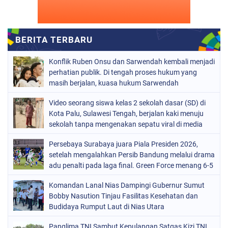
Konflik Ruben Onsu dan Sarwendah kembali menjadi
perhatian publik. Di tengah proses hukum yang
masih berjalan, kuasa hukum Sarwendah
Video seorang siswa kelas 2 sekolah dasar (SD) di
Kota Palu, Sulawesi Tengah, berjalan kaki menuju
sekolah tanpa mengenakan sepatu viral di media
sosial
Persebaya Surabaya juara Piala Presiden 2026,
setelah mengalahkan Persib Bandung melalui drama
adu penalti pada laga final. Green Force menang 6-5
setelah kedua tim bermain imbang 1-1 hingga 120
Komandan Lanal Nias Dampingi Gubernur Sumut
menit
Bobby Nasution Tinjau Fasilitas Kesehatan dan
Budidaya Rumput Laut di Nias Utara
Panglima TNI Sambut Kepulangan Satgas Kizi TNI