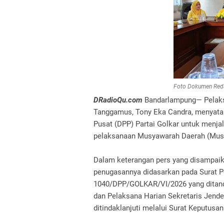
Foto Dokumen Red
DRadioQu.com
Bandarlampung— Pelaksa
Tanggamus, Tony Eka Candra, menyata
Pusat (DPP) Partai Golkar untuk menj
pelaksanaan Musyawarah Daerah (Musd
Dalam keterangan pers yang disampai
penugasannya didasarkan pada Surat P
1040/DPP/GOLKAR/VI/2026 yang ditanda
dan Pelaksana Harian Sekretaris Jend
ditindaklanjuti melalui Surat Keputusa