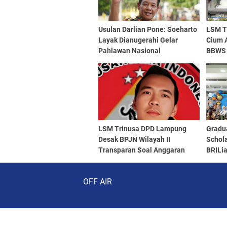
Usulan Darlian Pone: Soeharto
LSM T
Layak Dianugerahi Gelar
Cium 
Pahlawan Nasional
BBWS 
Kenai
Sorot
LSM Trinusa DPD Lampung
Gradu
Desak BPJN Wilayah II
Schol
Transparan Soal Anggaran
BRILia
Pemeliharaan Jembatan
Banda
Audio Player
Digela
OFF AIR