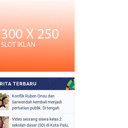
Konflik Ruben Onsu dan
Sarwendah kembali menjadi
perhatian publik. Di tengah
proses hukum yang masih
Video seorang siswa kelas 2
berjalan, kuasa hukum
sekolah dasar (SD) di Kota Palu,
Sarwendah