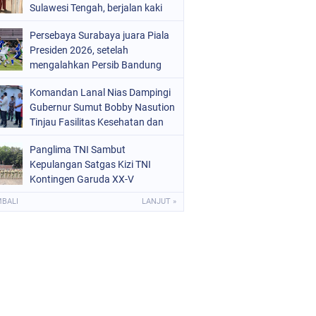
Sulawesi Tengah, berjalan kaki
menuju sekolah tanpa
Persebaya Surabaya juara Piala
mengenakan sepatu viral di
Presiden 2026, setelah
media sosial
mengalahkan Persib Bandung
melalui drama adu penalti pada
Komandan Lanal Nias Dampingi
laga final. Green Force menang 6-
Gubernur Sumut Bobby Nasution
5 setelah kedua tim bermain
Tinjau Fasilitas Kesehatan dan
imbang 1-1 hingga 120 menit
Budidaya Rumput Laut di Nias
Panglima TNI Sambut
Utara
Kepulangan Satgas Kizi TNI
Kontingen Garuda XX-V
MONUSCO
MBALI
LANJUT »