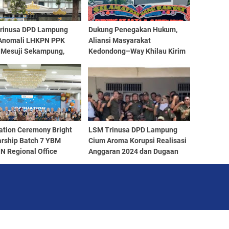
rinusa DPD Lampung
Dukung Penegakan Hukum,
Anomali LHKPN PPK
Aliansi Masyarakat
Mesuji Sekampung,
Kedondong–Way Khilau Kirim
kan Harga Mobil Jadi
Karangan Bunga ke Kejati
an
Lampung
ation Ceremony Bright
LSM Trinusa DPD Lampung
arship Batch 7 YBM
Cium Aroma Korupsi Realisasi
N Regional Office
Anggaran 2024 dan Dugaan
r Lampung Sukses
Pungli Prona/PTSL di Tulang
r
Bawang