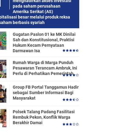
menghadirkan akses investasi
pada saham perusahaan
Amerika Serikat (AS)
italisasi besar melalui produk reksa
saham berbasis syariah
Gugatan Paslon 01 ke MK Dinilai
Sah dan Konstitusional, Praktisi
Hukum Kecam Pernyataan
Darmawan Isa
Rumah Warga di Marga Punduh
Pesawaran Terancam Ambruk, Ini
Perlu di Perhatikan Pemerintah
Group FB Portal Tanggamus Hadir
sebagai Sumber Informasi Bagi
Masyarakat
Polsek Talang Padang Fasilitasi
Rembuk Pekon, Konflik Warga
Berakhir Damai