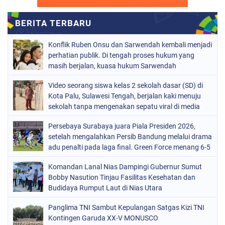
Konflik Ruben Onsu dan Sarwendah kembali menjadi
perhatian publik. Di tengah proses hukum yang
masih berjalan, kuasa hukum Sarwendah
Video seorang siswa kelas 2 sekolah dasar (SD) di
Kota Palu, Sulawesi Tengah, berjalan kaki menuju
sekolah tanpa mengenakan sepatu viral di media
sosial
Persebaya Surabaya juara Piala Presiden 2026,
setelah mengalahkan Persib Bandung melalui drama
adu penalti pada laga final. Green Force menang 6-5
setelah kedua tim bermain imbang 1-1 hingga 120
Komandan Lanal Nias Dampingi Gubernur Sumut
menit
Bobby Nasution Tinjau Fasilitas Kesehatan dan
Budidaya Rumput Laut di Nias Utara
Panglima TNI Sambut Kepulangan Satgas Kizi TNI
Kontingen Garuda XX-V MONUSCO