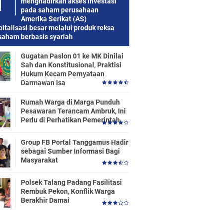
menghadirkan akses investasi
pada saham perusahaan
Amerika Serikat (AS)
italisasi besar melalui produk reksa
saham berbasis syariah
Gugatan Paslon 01 ke MK Dinilai
Sah dan Konstitusional, Praktisi
Hukum Kecam Pernyataan
Darmawan Isa
Rumah Warga di Marga Punduh
Pesawaran Terancam Ambruk, Ini
Perlu di Perhatikan Pemerintah
Group FB Portal Tanggamus Hadir
sebagai Sumber Informasi Bagi
Masyarakat
Polsek Talang Padang Fasilitasi
Rembuk Pekon, Konflik Warga
Berakhir Damai