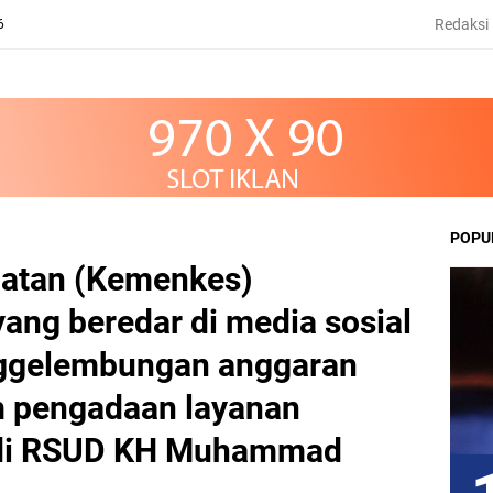
Redaksi
6
POPU
atan (Kemenkes)
ng beredar di media sosial
nggelembungan anggaran
m pengadaan layanan
) di RSUD KH Muhammad