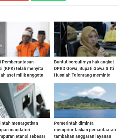
i Pemberantasan
Buntut bergulirnya hak angket
i (KPK) telah menyita
DPRD Gowa, Bupati Gowa Sitti
ah aset milik anggota
Husniah Talenrang meminta
I Anwar Sadad (AS) dan
Gubernur Sulawesi Selatan
ya, Bagus Wahyudiono
(Sulsel) Andi Sudirman
 senilai Rp22 miliar
Sulaiman turun tangan
intah menargetkan
Pemerintah diminta
apan mandatori
memprioritaskan pemanfaatan
mpuran etanol sebesar
tambahan anggaran layanan