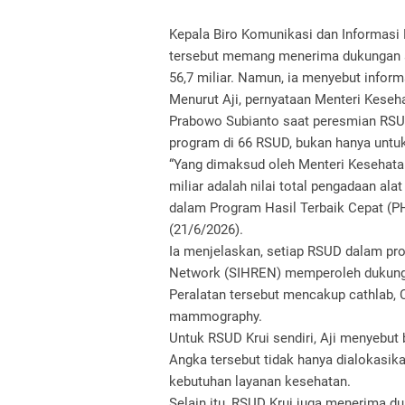
Kepala Biro Komunikasi dan Informas
tersebut memang menerima dukungan al
56,7 miliar. Namun, ia menyebut informa
Menurut Aji, pernyataan Menteri Keseh
Prabowo Subianto saat peresmian RSUD
program di 66 RSUD, bukan hanya untuk 
“Yang dimaksud oleh Menteri Kesehatan
miliar adalah nilai total pengadaan a
dalam Program Hasil Terbaik Cepat (PHTC
(21/6/2026).
Ia menjelaskan, setiap RSUD dalam pro
Network (SIHREN) memperoleh dukungan 
Peralatan tersebut mencakup cathlab, C
mammography.
Untuk RSUD Krui sendiri, Aji menyebut b
Angka tersebut tidak hanya dialokasik
kebutuhan layanan kesehatan.
Selain itu, RSUD Krui juga menerima du