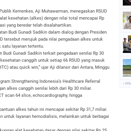
i Publik Kemenkes, Aji Muhawarman, menegaskan RSUD
at kesehatan (alkes) dengan nilai total mencapai Rp
si yang beredar telah disalahartikan.
atan Budi Gunadi Sadikin dalam dialog dengan Presiden
 tersebut merujuk pada nilai pengadaan alkes untuk
satu layanan tertentu.
 Budi Gunadi Sadikin terkait pengadaan senilai Rp 30
lat kesehatan canggih untuk setiap 66 RSUD yang masuk
) atau quick win,” ujar Aji dilansir dari Antara, Minggu
gram Strengthening Indonesia’s Healthcare Referral
« KE
alkes canggih senilai lebih dari Rp 30 miliar.
T scan 64 slice, echocardiography, hingga
antuan alkes tahun ini mencapai sekitar Rp 31,7 miliar.
an untuk layanan hemodialisis, melainkan untuk berbagai
kungan alat kesehatan dasar dengan nilai sekitar Rp 25