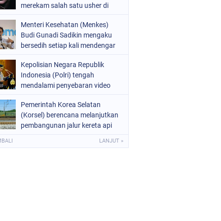
merekam salah satu usher di
ajang Gaikindo Indonesia
Menteri Kesehatan (Menkes)
International Auto Show (GIIAS)
Budi Gunadi Sadikin mengaku
2026
bersedih setiap kali mendengar
kabar ada masyarakat yang
Kepolisian Negara Republik
meninggal dunia pada usia
Indonesia (Polri) tengah
muda. Ia bahkan menyebut
mendalami penyebaran video
dirinya merasa gagal sebagai
hoaks terkait aksi demonstrasi
menteri kesehatan apabila masih
Pemerintah Korea Selatan
yang beredar di media sosial.
ada warga yang kehilangan
(Korsel) berencana melanjutkan
Video tersebut diketahui
nyawa
pembangunan jalur kereta api
merupakan rekaman peristiwa
yang menghubungkan Seoul
lama yang kembali diunggah
MBALI
LANJUT »
dengan Kota Wonsan di pantai
timur Korea Utara