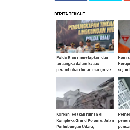
BERITA TERKAIT
Polda Riau menetapkan dua
Komis
tersangka dalam kasus
Korups
perambahan hutan mangrove
sejuml
seluas 115,21 hektare di Dusun
DPR R
Batang Kopau Sungai Siakap
stafn
Kecil dan Dusun Indah Lestar
(BGS),
Korban ledakan rumah di
Pemer
Kompleks Grand Polonia, Jalan
pener
Perhubungan Udara,
penca