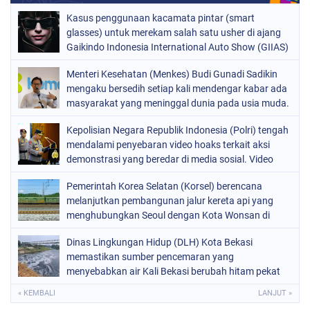
Kasus penggunaan kacamata pintar (smart
glasses) untuk merekam salah satu usher di ajang
Gaikindo Indonesia International Auto Show (GIIAS)
2026
Menteri Kesehatan (Menkes) Budi Gunadi Sadikin
mengaku bersedih setiap kali mendengar kabar ada
masyarakat yang meninggal dunia pada usia muda.
Ia bahkan menyebut dirinya merasa gagal sebagai
Kepolisian Negara Republik Indonesia (Polri) tengah
menteri kesehatan apabila masih ada warga yang
mendalami penyebaran video hoaks terkait aksi
kehilangan nyawa
demonstrasi yang beredar di media sosial. Video
tersebut diketahui merupakan rekaman peristiwa
Pemerintah Korea Selatan (Korsel) berencana
lama yang kembali diunggah
melanjutkan pembangunan jalur kereta api yang
menghubungkan Seoul dengan Kota Wonsan di
pantai timur Korea Utara
Dinas Lingkungan Hidup (DLH) Kota Bekasi
memastikan sumber pencemaran yang
menyebabkan air Kali Bekasi berubah hitam pekat
dalam beberapa hari terakhir
« KEMBALI
LANJUT »