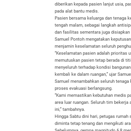
diberikan kepada pasien lanjut usia, p
pada alat bantu medis.
Pasien bersama keluarga dan tenaga ke
tengah malam, sebagai langkah antisi
dan fasilitas sementara juga disiapkan
Samuel Pontoh mengatakan keputusan 
menjamin keselamatan seluruh penghun
“Keselamatan pasien adalah prioritas 
memutuskan pasien tetap berada di tit
menyeluruh terhadap kondisi bangunan
kembali ke dalam ruangan,” ujar Samue
Samuel menambahkan seluruh tenaga k
proses evakuasi berlangsung.
“Kami memastikan kebutuhan medis pas
area luar ruangan. Seluruh tim bekerj
ini,” tambahnya.
Hingga Sabtu dini hari, petugas rumah
diminta tetap tenang dan mengikuti a
Sebelumnya, gempa magnitudo 6,8 men