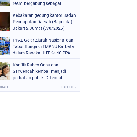
resmi bergabung sebagai
anggota ke-11 pada 26 Oktober
Kebakaran gedung kantor Badan
2025.
Pendapatan Daerah (Bapenda)
Jakarta, Jumat (7/8/2026)
malam, terjadi di lantai enam,
PPAL Gelar Ziarah Nasional dan
tujuh, dan 12
Tabur Bunga di TMPNU Kalibata
dalam Rangka HUT Ke-40 PPAL
Konflik Ruben Onsu dan
Sarwendah kembali menjadi
perhatian publik. Di tengah
proses hukum yang masih
MBALI
LANJUT »
berjalan, kuasa hukum
Sarwendah