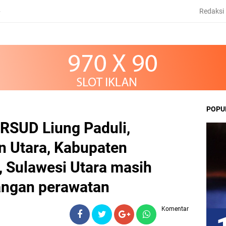
Redaksi
6
POPU
 RSUD Liung Paduli,
 Utara, Kabupaten
 Sulawesi Utara masih
uangan perawatan
Komentar