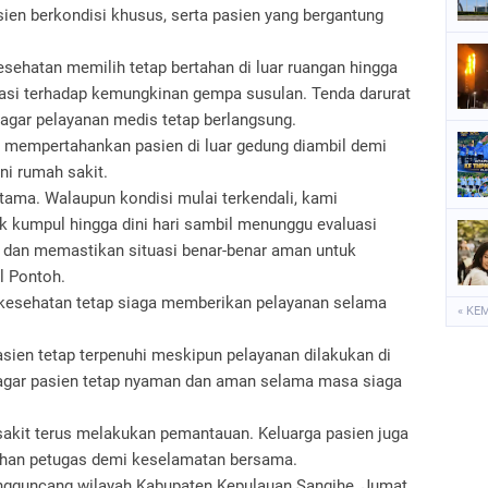
asien berkondisi khusus, serta pasien yang bergantung
sehatan memilih tetap bertahan di luar ruangan hingga
pasi terhadap kemungkinan gempa susulan. Tenda darurat
 agar pelayanan medis tetap berlangsung.
mempertahankan pasien di luar gedung diambil demi
i rumah sakit.
utama. Walaupun kondisi mulai terkendali, kami
ik kumpul hingga dini hari sambil menunggu evaluasi
 dan memastikan situasi benar-benar aman untuk
l Pontoh.
esehatan tetap siaga memberikan pelayanan selama
« KE
ien tetap terpenuhi meskipun pelayanan dilakukan di
a agar pasien tetap nyaman dan aman selama masa siaga
 sakit terus melakukan pemantauan. Keluarga pasien juga
rahan petugas demi keselamatan bersama.
gguncang wilayah Kabupaten Kepulauan Sangihe, Jumat