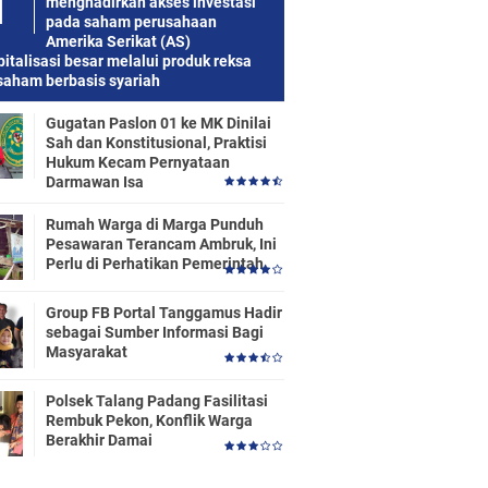
menghadirkan akses investasi
pada saham perusahaan
Amerika Serikat (AS)
italisasi besar melalui produk reksa
saham berbasis syariah
Gugatan Paslon 01 ke MK Dinilai
Sah dan Konstitusional, Praktisi
Hukum Kecam Pernyataan
Darmawan Isa
Rumah Warga di Marga Punduh
Pesawaran Terancam Ambruk, Ini
Perlu di Perhatikan Pemerintah
Group FB Portal Tanggamus Hadir
sebagai Sumber Informasi Bagi
Masyarakat
Polsek Talang Padang Fasilitasi
Rembuk Pekon, Konflik Warga
Berakhir Damai