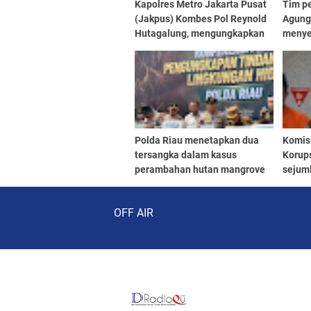
Kapolres Metro Jakarta Pusat
Tim p
(Jakpus) Kombes Pol Reynold
Agung
Hutagalung, mengungkapkan
menye
penyebab bentrokan antara
Agung
warga dan sekelompok
Pidan
pemuda yang terjadi di lahan
Febri
kosong Jalan Tambak
terlib
Pencu
Polda Riau menetapkan dua
Komis
tersangka dalam kasus
Korups
perambahan hutan mangrove
sejuml
seluas 115,21 hektare di Dusun
DPR R
Audio Player
Batang Kopau Sungai Siakap
stafn
OFF AIR
Kecil dan Dusun Indah Lestar
(BGS),