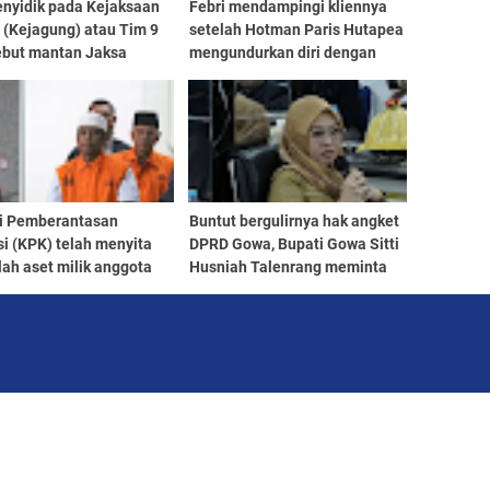
enyidik pada Kejaksaan
Febri mendampingi kliennya
 (Kejagung) atau Tim 9
setelah Hotman Paris Hutapea
but mantan Jaksa
mengundurkan diri dengan
 Muda Bidang Tindak
alasan kesehatan sehari
a Khusus (Jampidsus)
sebelumnya.
e Adriansyah diduga
at Tindak Pidana
cian Uang (TPPU)
i Pemberantasan
Buntut bergulirnya hak angket
i (KPK) telah menyita
DPRD Gowa, Bupati Gowa Sitti
ah aset milik anggota
Husniah Talenrang meminta
I Anwar Sadad (AS) dan
Gubernur Sulawesi Selatan
ya, Bagus Wahyudiono
(Sulsel) Andi Sudirman
 senilai Rp22 miliar
Sulaiman turun tangan