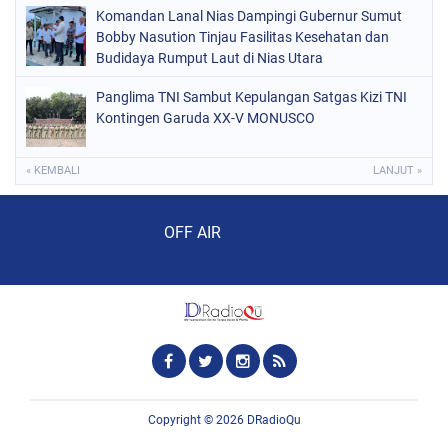
Komandan Lanal Nias Dampingi Gubernur Sumut
menit
Bobby Nasution Tinjau Fasilitas Kesehatan dan
Budidaya Rumput Laut di Nias Utara
Panglima TNI Sambut Kepulangan Satgas Kizi TNI
Kontingen Garuda XX-V MONUSCO
« KEMBALI
LANJUT »
Audio Player
OFF AIR
Copyright ©
2026
DRadioQu