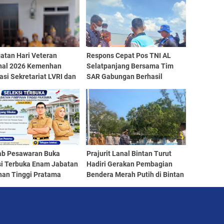
atan Hari Veteran
Respons Cepat Pos TNI AL
nal 2026 Kemenhan
Selatpanjang Bersama Tim
si Sekretariat LVRI dan
SAR Gabungan Berhasil
 Rumah Veteran di 19
Temukan Korban Terakhir
si
Kapal Karam di Perairan
Mengkikip Kepulauan Meranti
b Pesawaran Buka
Prajurit Lanal Bintan Turut
si Terbuka Enam Jabatan
Hadiri Gerakan Pembagian
nan Tinggi Pratama
Bendera Merah Putih di Bintan
 2026
Utara