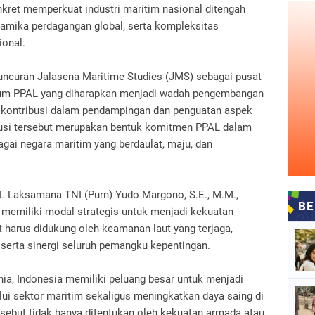
ret memperkuat industri maritim nasional ditengah
namika perdagangan global, serta kompleksitas
onal.
uncuran Jalasena Maritime Studies (JMS) sebagai pusat
ukum PPAL yang diharapkan menjadi wadah pengembangan
n kontribusi dalam pendampingan dan penguatan aspek
tusi tersebut merupakan bentuk komitmen PPAL dalam
ai negara maritim yang berdaulat, maju, dan
Laksamana TNI (Purn) Yudo Margono, S.E., M.M.,
 memiliki modal strategis untuk menjadi kekuatan
t harus didukung oleh keamanan laut yang terjaga,
 serta sinergi seluruh pemangku kepentingan.
nia, Indonesia memiliki peluang besar untuk menjadi
i sektor maritim sekaligus meningkatkan daya saing di
rsebut tidak hanya ditentukan oleh kekuatan armada atau