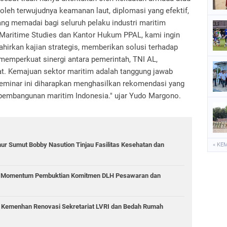
oleh terwujudnya keamanan laut, diplomasi yang efektif,
ang memadai bagi seluruh pelaku industri maritim
 Maritime Studies dan Kantor Hukum PPAL, kami ingin
rkan kajian strategis, memberikan solusi terhadap
 memperkuat sinergi antara pemerintah, TNI AL,
at. Kemajuan sektor maritim adalah tanggung jawab
eminar ini diharapkan menghasilkan rekomendasi yang
i pembangunan maritim Indonesia." ujar Yudo Margono.
r Sumut Bobby Nasution Tinjau Fasilitas Kesehatan dan
« KE
i: Momentum Pembuktian Komitmen DLH Pesawaran dan
6 Kemenhan Renovasi Sekretariat LVRI dan Bedah Rumah