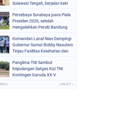
Sulawesi Tengah, berjalan kaki
menuju sekolah tanpa
Persebaya Surabaya juara Piala
mengenakan sepatu viral di
Presiden 2026, setelah
media sosial
mengalahkan Persib Bandung
melalui drama adu penalti pada
Komandan Lanal Nias Dampingi
laga final. Green Force menang 6-
Gubernur Sumut Bobby Nasution
5 setelah kedua tim bermain
Tinjau Fasilitas Kesehatan dan
imbang 1-1 hingga 120 menit
Budidaya Rumput Laut di Nias
Panglima TNI Sambut
Utara
Kepulangan Satgas Kizi TNI
Kontingen Garuda XX-V
MONUSCO
MBALI
LANJUT »