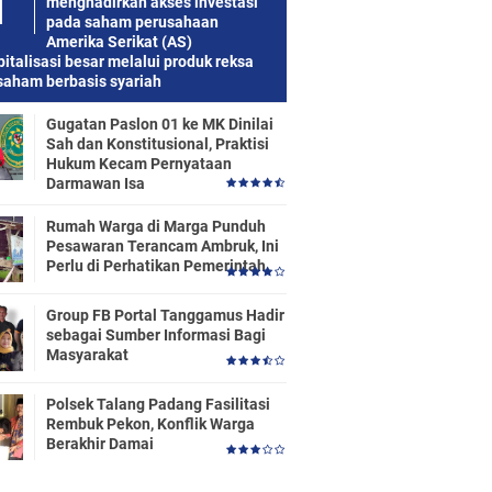
menghadirkan akses investasi
pada saham perusahaan
Amerika Serikat (AS)
italisasi besar melalui produk reksa
saham berbasis syariah
Gugatan Paslon 01 ke MK Dinilai
Sah dan Konstitusional, Praktisi
Hukum Kecam Pernyataan
Darmawan Isa
Rumah Warga di Marga Punduh
Pesawaran Terancam Ambruk, Ini
Perlu di Perhatikan Pemerintah
Group FB Portal Tanggamus Hadir
sebagai Sumber Informasi Bagi
Masyarakat
Polsek Talang Padang Fasilitasi
Rembuk Pekon, Konflik Warga
Berakhir Damai