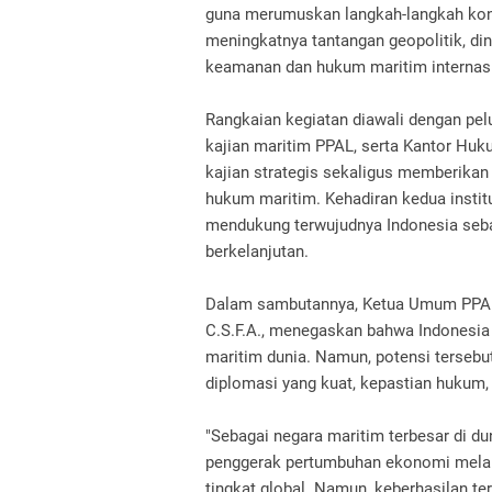
guna merumuskan langkah-langkah konk
meningkatnya tantangan geopolitik, di
keamanan dan hukum maritim internasi
Rangkaian kegiatan diawali dengan pel
kajian maritim PPAL, serta Kantor H
kajian strategis sekaligus memberika
hukum maritim. Kehadiran kedua insti
mendukung terwujudnya Indonesia sebag
berkelanjutan.
Dalam sambutannya, Ketua Umum PPAL 
C.S.F.A., menegaskan bahwa Indonesia
maritim dunia. Namun, potensi tersebu
diplomasi yang kuat, kepastian hukum,
"Sebagai negara maritim terbesar di du
penggerak pertumbuhan ekonomi melalu
tingkat global. Namun, keberhasilan te