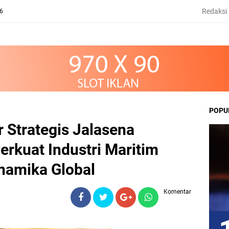
Redaksi
26
POPU
 Strategis Jalasena
erkuat Industri Maritim
namika Global
Komentar