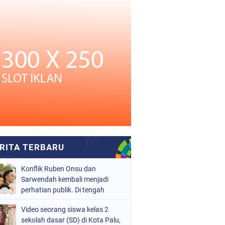
Konflik Ruben Onsu dan
Sarwendah kembali menjadi
perhatian publik. Di tengah
proses hukum yang masih
Video seorang siswa kelas 2
berjalan, kuasa hukum
sekolah dasar (SD) di Kota Palu,
Sarwendah