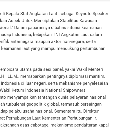
li Kepala Staf Angkatan Laut sebagai Keynote Speaker
kan Aspek Untuk Menciptakan Stabilitas Kawasan
ional." Dalam paparannya dibahas situasi keamanan
hadap Indonesia, kebijakan TNI Angkatan Laut dalam
onflik antarnegara maupun aktor non-negara, serta
an keamanan laut yang mampu mendukung pertumbuhan
pembicara utama pada sesi panel, yakni Wakil Menteri
S.H., LL.M., memaparkan pentingnya diplomasi maritim,
 Indonesia di luar negeri, serta mekanisme penyelesaian
. Wakil Ketum Indonesia National Shipowners'
nto menyampaikan tantangan dunia pelayaran nasional
gah turbulensi geopolitik global, termasuk persaingan
adap pelaku usaha nasional. Sementara itu, Direktur
rat Perhubungan Laut Kementerian Perhubungan Ir.
laksanaan asas cabotage, mekanisme pendaftaran kapal