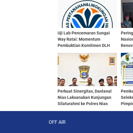
Uji Lab Pencemaran Sungai
Pering
Way Ratai: Momentum
Nasio
Pembuktian Komitmen DLH
Renova
Pesawaran dan Pemprov
Bedah
Lampung di Jum'at Esok
Provin
Perkuat Sinergitas, Danlanal
Pemka
Nias Laksanakan Kunjungan
Selek
Silaturahmi ke Polres Nias
Pimpi
Tahun
Audio Player
OFF AIR