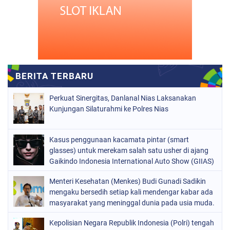
Perkuat Sinergitas, Danlanal Nias Laksanakan
Kunjungan Silaturahmi ke Polres Nias
Kasus penggunaan kacamata pintar (smart
glasses) untuk merekam salah satu usher di ajang
Gaikindo Indonesia International Auto Show (GIIAS)
2026
Menteri Kesehatan (Menkes) Budi Gunadi Sadikin
mengaku bersedih setiap kali mendengar kabar ada
masyarakat yang meninggal dunia pada usia muda.
Ia bahkan menyebut dirinya merasa gagal sebagai
Kepolisian Negara Republik Indonesia (Polri) tengah
menteri kesehatan apabila masih ada warga yang