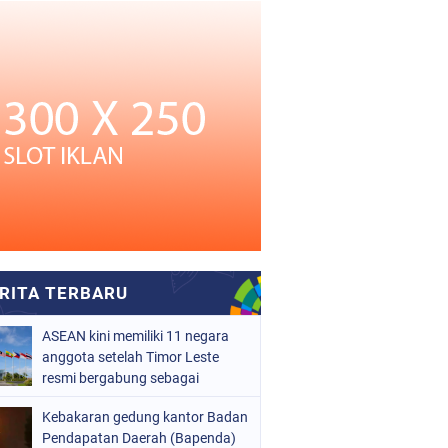
ASEAN kini memiliki 11 negara
anggota setelah Timor Leste
resmi bergabung sebagai
anggota ke-11 pada 26 Oktober
Kebakaran gedung kantor Badan
2025.
Pendapatan Daerah (Bapenda)