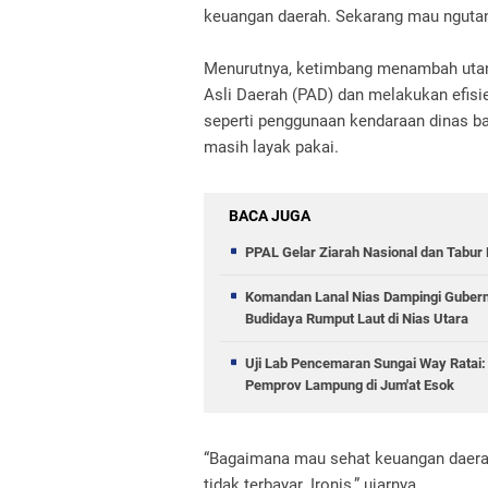
keuangan daerah. Sekarang mau ngutang 
Menurutnya, ketimbang menambah uta
Asli Daerah (PAD) dan melakukan efis
seperti penggunaan kendaraan dinas b
masih layak pakai.
BACA JUGA
PPAL Gelar Ziarah Nasional dan Tabu
Komandan Lanal Nias Dampingi Gubernu
Budidaya Rumput Laut di Nias Utara
Uji Lab Pencemaran Sungai Way Rata
Pemprov Lampung di Jum'at Esok
“Bagaimana mau sehat keuangan daerahn
tidak terbayar. Ironis,” ujarnya.