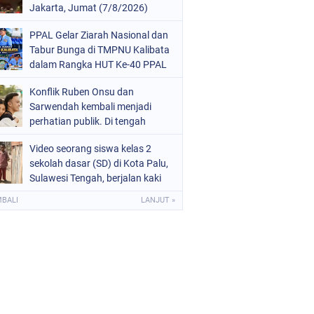
Jakarta, Jumat (7/8/2026)
malam, terjadi di lantai enam,
PPAL Gelar Ziarah Nasional dan
tujuh, dan 12
Tabur Bunga di TMPNU Kalibata
dalam Rangka HUT Ke-40 PPAL
Konflik Ruben Onsu dan
Sarwendah kembali menjadi
perhatian publik. Di tengah
proses hukum yang masih
Video seorang siswa kelas 2
berjalan, kuasa hukum
sekolah dasar (SD) di Kota Palu,
Sarwendah
Sulawesi Tengah, berjalan kaki
menuju sekolah tanpa
MBALI
LANJUT »
mengenakan sepatu viral di
media sosial