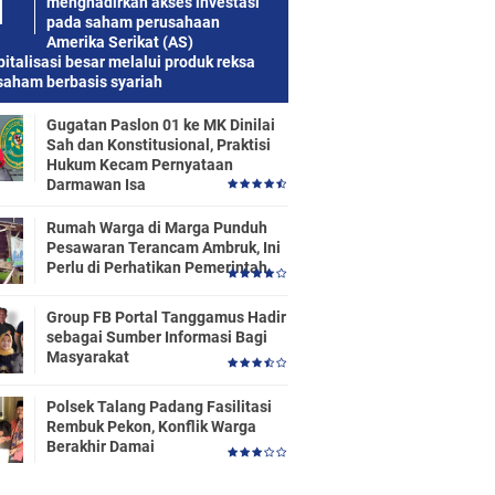
menghadirkan akses investasi
pada saham perusahaan
Amerika Serikat (AS)
italisasi besar melalui produk reksa
saham berbasis syariah
Gugatan Paslon 01 ke MK Dinilai
Sah dan Konstitusional, Praktisi
Hukum Kecam Pernyataan
Darmawan Isa
Rumah Warga di Marga Punduh
Pesawaran Terancam Ambruk, Ini
Perlu di Perhatikan Pemerintah
Group FB Portal Tanggamus Hadir
sebagai Sumber Informasi Bagi
Masyarakat
Polsek Talang Padang Fasilitasi
Rembuk Pekon, Konflik Warga
Berakhir Damai