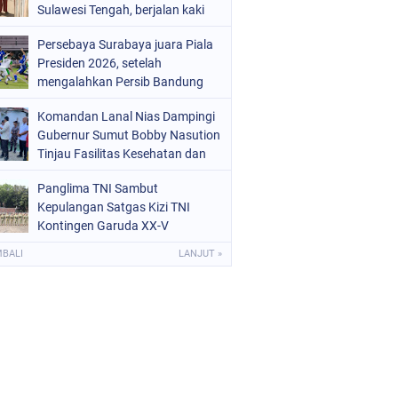
Sulawesi Tengah, berjalan kaki
menuju sekolah tanpa
Persebaya Surabaya juara Piala
mengenakan sepatu viral di
Presiden 2026, setelah
media sosial
mengalahkan Persib Bandung
melalui drama adu penalti pada
Komandan Lanal Nias Dampingi
laga final. Green Force menang 6-
Gubernur Sumut Bobby Nasution
5 setelah kedua tim bermain
Tinjau Fasilitas Kesehatan dan
imbang 1-1 hingga 120 menit
Budidaya Rumput Laut di Nias
Panglima TNI Sambut
Utara
Kepulangan Satgas Kizi TNI
Kontingen Garuda XX-V
MONUSCO
MBALI
LANJUT »