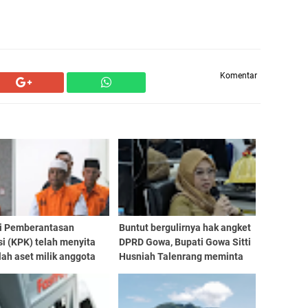
Komentar
i Pemberantasan
Buntut bergulirnya hak angket
i (KPK) telah menyita
DPRD Gowa, Bupati Gowa Sitti
ah aset milik anggota
Husniah Talenrang meminta
I Anwar Sadad (AS) dan
Gubernur Sulawesi Selatan
ya, Bagus Wahyudiono
(Sulsel) Andi Sudirman
 senilai Rp22 miliar
Sulaiman turun tangan