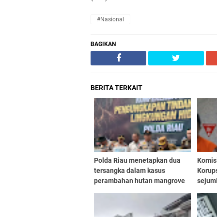
#Nasional
BAGIKAN
BERITA TERKAIT
Polda Riau menetapkan dua
Komis
tersangka dalam kasus
Korups
perambahan hutan mangrove
sejuml
seluas 115,21 hektare di Dusun
DPR R
Batang Kopau Sungai Siakap
stafn
Kecil dan Dusun Indah Lestar
(BGS),