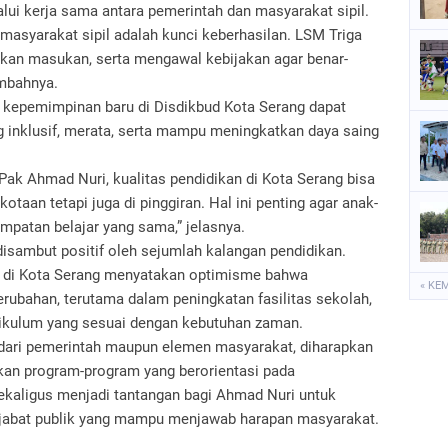
lui kerja sama antara pemerintah dan masyarakat sipil.
masyarakat sipil adalah kunci keberhasilan. LSM Triga
kan masukan, serta mengawal kebijakan agar benar-
ambahnya.
ar kepemimpinan baru di Disdikbud Kota Serang dapat
 inklusif, merata, serta mampu meningkatkan daya saing
ak Ahmad Nuri, kualitas pendidikan di Kota Serang bisa
kotaan tetapi juga di pinggiran. Hal ini penting agar anak-
mpatan belajar yang sama,” jelasnya.
disambut positif oleh sejumlah kalangan pendidikan.
n di Kota Serang menyatakan optimisme bahwa
« KE
bahan, terutama dalam peningkatan fasilitas sekolah,
rikulum yang sesuai dengan kebutuhan zaman.
 dari pemerintah maupun elemen masyarakat, diharapkan
kan program-program yang berorientasi pada
sekaligus menjadi tantangan bagi Ahmad Nuri untuk
jabat publik yang mampu menjawab harapan masyarakat.