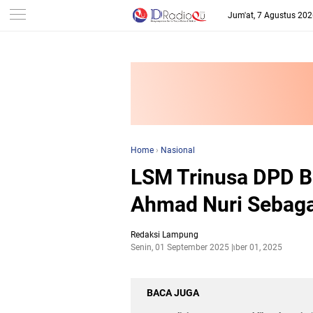
-->
Jum'at, 7 Agustus 20
Home
›
Nasional
LSM Trinusa DPD Ba
Ahmad Nuri Sebaga
Redaksi Lampung
Senin, 01 September 2025
September 01, 2025
BACA JUGA