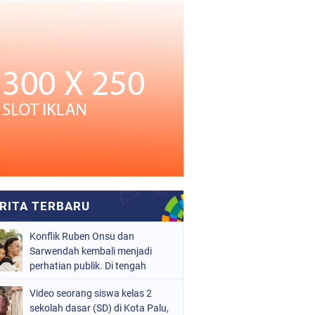
Konflik Ruben Onsu dan
Sarwendah kembali menjadi
perhatian publik. Di tengah
proses hukum yang masih
Video seorang siswa kelas 2
berjalan, kuasa hukum
sekolah dasar (SD) di Kota Palu,
Sarwendah