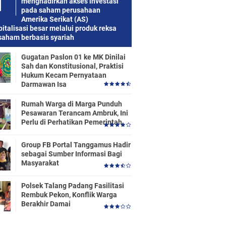
menghadirkan akses investasi
pada saham perusahaan
Amerika Serikat (AS)
italisasi besar melalui produk reksa
saham berbasis syariah
Gugatan Paslon 01 ke MK Dinilai
Sah dan Konstitusional, Praktisi
Hukum Kecam Pernyataan
Darmawan Isa
Rumah Warga di Marga Punduh
Pesawaran Terancam Ambruk, Ini
Perlu di Perhatikan Pemerintah
Group FB Portal Tanggamus Hadir
sebagai Sumber Informasi Bagi
Masyarakat
Polsek Talang Padang Fasilitasi
Rembuk Pekon, Konflik Warga
Berakhir Damai